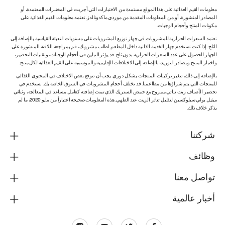
معلومات القيم الغذائية على هذا الموقع مستمدة من الاختبارات التي أجريت في المختبرات المعتمدة، أو
المصادر المنشورة، أو من المعلومات المقدمة من موردي ماكدونالدز. تعتمد معلومات القيم الغذائية على
مكونات المنتج وأحجام الوجبات.
تعتمد السعرات الحرارية للمشروبات في جهاز توزيع المشروبات على مستويات التعبئة القياسية بالإضافة إلى
الثلج. إذا كنت تستخدم جهاز الخدمة الذاتية داخل المطعم لطلب مشروبك، قم بمراجعة اللافتة المنشورة على
الجهاز للحصول على عدد السعرات الحرارية بدون ثلج. قد يؤثر التباين في أحجام الوجبات، وتقنيات التحضير،
واختبار المنتج ومصادر التوريد، بالإضافة إلى الاختلافات الإقليمية والموسمية على القيم الغذائية لكل منتج.
بالإضافة إلى ذلك، تتغير تركيبات المنتجات بشكل دوري. يجب أن تتوقع بعض الاختلاف في المحتوى الغذائي
للمنتجات التي يتم شراؤها من مطاعمنا. قد تختلف أحجام المشروبات في السوق الخاصة بك. نستخدم في
تحضير الأصناف زيت نباتي ممزوج مع حمض الستريك الذي تمت إضافته كعامل مساعد في المعالجة، وثنائي
ميثيل بولي سيلوكسين لتقليل تناثر الزيت عند الطهي. هذه المعلومات صحيحة اعتباراً من مايو 2020، ما لم
يذكر خلاف ذلك.
شركتنا
وظائف
تواصل معنا
أخبار عالمية