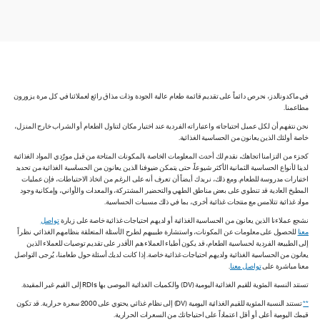
في ماكدونالدز، نحرص دائماً على تقديم قائمة طعام عالية الجودة وذات مذاق رائع لعملائنا في كل مرة يزورون
مطاعمنا.
نحن نتفهم أن لكل عميل احتياجاته واعتباراته الفردية عند اختيار مكان لتناول الطعام أو الشراب خارج المنزل،
خاصة أولئك الذين يعانون من الحساسية الغذائية.
كجزء من التزامنا اتجاهك، نقدم لك أحدث المعلومات الخاصة بالمكونات المتاحة من قبل مورّدي المواد الغذائية
لدينا لأنواع الحساسية الثمانية الأكثر شيوعاً، حتى يتمكن ضيوفنا الذين يعانون من الحساسية الغذائية من تحديد
اختيارات مدروسة للطعام. ومع ذلك، نريدك أيضاً أن تعرف أنه على الرغم من اتخاذ الاحتياطات، فإن عمليات
المطبخ العادية قد تنطوي على بعض مناطق الطهي والتحضير المشتركة، والمعدات والأواني، وإمكانية وجود
مواد غذائية تتلامس مع منتجات غذائية أخرى، بما في ذلك مسببات الحساسية.
نشجع عملاءنا الذين يعانون من الحساسية الغذائية أو لديهم احتياجات غذائية خاصة على زيارة
تواصل
معنا
للحصول على معلومات عن المكونات، واستشارة طبيبهم لطرح الأسئلة المتعلقة بنظامهم الغذائي. نظراً
إلى الطبيعة الفردية لحساسية الطعام، قد يكون أطباء العملاء هم الأقدر على تقديم توصيات للعملاء الذين
يعانون من الحساسية الغذائية ولديهم احتياجات غذائية خاصة. إذا كانت لديك أسئلة حول طعامنا، يُرجى التواصل
معنا مباشرة على
تواصل معنا
.
تستند النسبة المئوية للقيم الغذائية اليومية (DV) والكميات الغذائية الموصى بها RDIs إلى القيم غير المقيدة.
**
تستند النسبة المئوية للقيم الغذائية اليومية (DV) إلى نظام غذائي يحتوي على 2000 سعرة حرارية. قد تكون
قيمك اليومية أعلى أو أقل اعتماداً على احتياجاتك من السعرات الحرارية.