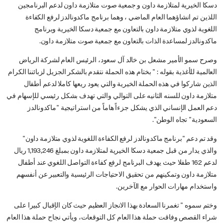
دسكا الخيرية لمتلازمة داون و جمعية صوت متلازمة داون لدعم البرنامجين
اللذين تم انشاؤهما العام الماضي ، وهما برنامج ماكدونالدز لرفع الكفاءة
اللغوية لذوي متلازمة داون بالتعاون مع جمعية دسكا الخيرية وبرنامج
ماكدونالدز لمساعدة الذات بالتعاون مع جمعية صوت متلازمة داون.
وصرح سمو الأمير مشعل بن خالد آل سعود، الرئيس العام لشركة الرياض
العالمية للأغذية بقوله : " بختام هذه الحملة نتقدم بالشكر الجزيل لزبائننا الكرام
الذين شاركوا في هذه الحملة الخيرية والتي يعود ريعها كاملا لدعم أطفال
متلازمة داون للسنه الثانيه على التوالي والتي تهدف بشكل رئيسي للإسهام في
دعم العمل الإنساني الذي يشكل جزءاً هاماً من استراتيجية "ماكدونالدز
السعودية" تجاه الوطن".
وقد تم دعم "برنامج ماكدونالدز لرفع الكفاءة اللغوية لذوي متلازمة داون"
والذي يدار من قبل جمعية دسكا الخيرية لمتلازمة داون بمبلغ 1,193,246 ريال
لدعم 162 طفلا حيث يهدف البرنامج لرفع كفاءة التواصل اللغوي عند أطفال
متلازمة داون وتمكينهم من تحقيق الاحتياجات الرئيسية والتعبير عن أنفسهم
واستخدام مهارات الحوار مع الآخرين.
وختم سموه " تغمرنا السعادة بهذا الانجاز العظيم حيث كان الإقبال كبيرا على
شراء القصص وفاقت حملة هذا العام كل التوقعات، ويأتي نجاح حملة هذا العام