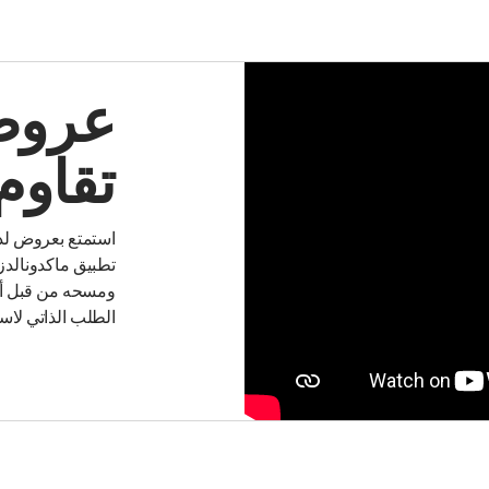
عروض 
تقاوم
استمتع بعروض لذ
تطبيق ماكدونالدز
ومسحه من قبل أح
الطلب الذاتي لاس