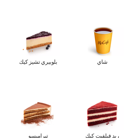
شاي
بلوبيري تشيز كيك
ريد فيلفيت كيك
تيراميسو