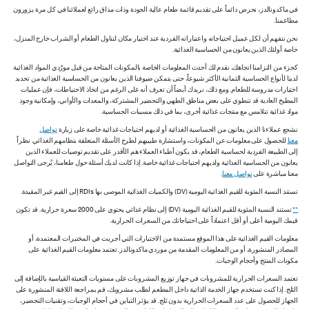
في ماكدونالدز، نحرص دائماً على تقديم قائمة طعام عالية الجودة وذات مذاق رائع لعملائنا في كل مرة يزورون
مطاعمنا.
نحن نتفهم أن لكل عميل احتياجاته واعتباراته الفردية عند اختيار مكان لتناول الطعام أو الشراب خارج المنزل،
خاصة أولئك الذين يعانون من الحساسية الغذائية.
كجزء من التزامنا اتجاهك، نقدم لك أحدث المعلومات الخاصة بالمكونات المتاحة من قبل مورّدي المواد الغذائية
لدينا لأنواع الحساسية الثمانية الأكثر شيوعاً، حتى يتمكن ضيوفنا الذين يعانون من الحساسية الغذائية من تحديد
اختيارات مدروسة للطعام. ومع ذلك، نريدك أيضاً أن تعرف أنه على الرغم من اتخاذ الاحتياطات، فإن عمليات
المطبخ العادية قد تنطوي على بعض مناطق الطهي والتحضير المشتركة، والمعدات والأواني، وإمكانية وجود
مواد غذائية تتلامس مع منتجات غذائية أخرى، بما في ذلك مسببات الحساسية.
نشجع عملاءنا الذين يعانون من الحساسية الغذائية أو لديهم احتياجات غذائية خاصة على زيارة
تواصل
معنا
للحصول على معلومات عن المكونات، واستشارة طبيبهم لطرح الأسئلة المتعلقة بنظامهم الغذائي. نظراً
إلى الطبيعة الفردية لحساسية الطعام، قد يكون أطباء العملاء هم الأقدر على تقديم توصيات للعملاء الذين
يعانون من الحساسية الغذائية ولديهم احتياجات غذائية خاصة. إذا كانت لديك أسئلة حول طعامنا، يُرجى التواصل
معنا مباشرة على
تواصل معنا
.
تستند النسبة المئوية للقيم الغذائية اليومية (DV) والكميات الغذائية الموصى بها RDIs إلى القيم غير المقيدة.
**
تستند النسبة المئوية للقيم الغذائية اليومية (DV) إلى نظام غذائي يحتوي على 2000 سعرة حرارية. قد تكون
قيمك اليومية أعلى أو أقل اعتماداً على احتياجاتك من السعرات الحرارية.
معلومات القيم الغذائية على هذا الموقع مستمدة من الاختبارات التي أجريت في المختبرات المعتمدة، أو
المصادر المنشورة، أو من المعلومات المقدمة من موردي ماكدونالدز. تعتمد معلومات القيم الغذائية على
مكونات المنتج وأحجام الوجبات.
تعتمد السعرات الحرارية للمشروبات في جهاز توزيع المشروبات على مستويات التعبئة القياسية بالإضافة إلى
الثلج. إذا كنت تستخدم جهاز الخدمة الذاتية داخل المطعم لطلب مشروبك، قم بمراجعة اللافتة المنشورة على
الجهاز للحصول على عدد السعرات الحرارية بدون ثلج. قد يؤثر التباين في أحجام الوجبات، وتقنيات التحضير،