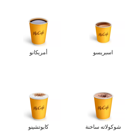
اسبريسو
أمريكانو
شوكولاته ساخنة
كابوتشينو