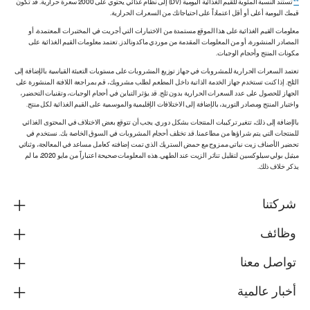
**
تستند النسبة المئوية للقيم الغذائية اليومية (DV) إلى نظام غذائي يحتوي على 2000 سعرة حرارية. قد تكون
قيمك اليومية أعلى أو أقل اعتماداً على احتياجاتك من السعرات الحرارية.
معلومات القيم الغذائية على هذا الموقع مستمدة من الاختبارات التي أجريت في المختبرات المعتمدة، أو
المصادر المنشورة، أو من المعلومات المقدمة من موردي ماكدونالدز. تعتمد معلومات القيم الغذائية على
مكونات المنتج وأحجام الوجبات.
تعتمد السعرات الحرارية للمشروبات في جهاز توزيع المشروبات على مستويات التعبئة القياسية بالإضافة إلى
الثلج. إذا كنت تستخدم جهاز الخدمة الذاتية داخل المطعم لطلب مشروبك، قم بمراجعة اللافتة المنشورة على
الجهاز للحصول على عدد السعرات الحرارية بدون ثلج. قد يؤثر التباين في أحجام الوجبات، وتقنيات التحضير،
واختبار المنتج ومصادر التوريد، بالإضافة إلى الاختلافات الإقليمية والموسمية على القيم الغذائية لكل منتج.
بالإضافة إلى ذلك، تتغير تركيبات المنتجات بشكل دوري. يجب أن تتوقع بعض الاختلاف في المحتوى الغذائي
للمنتجات التي يتم شراؤها من مطاعمنا. قد تختلف أحجام المشروبات في السوق الخاصة بك. نستخدم في
تحضير الأصناف زيت نباتي ممزوج مع حمض الستريك الذي تمت إضافته كعامل مساعد في المعالجة، وثنائي
ميثيل بولي سيلوكسين لتقليل تناثر الزيت عند الطهي. هذه المعلومات صحيحة اعتباراً من مايو 2020، ما لم
يذكر خلاف ذلك.
شركتنا
وظائف
تواصل معنا
أخبار عالمية