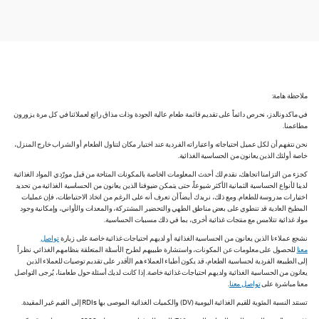
ملاحظة هامة:
في ماكدونالدز، نحرص دائماً على تقديم قائمة طعام عالية الجودة وذات مذاق رائع لعملائنا في كل مرة يزورون
مطاعمنا.
نحن نتفهم أن لكل عميل احتياجاته واعتباراته الفردية عند اختيار مكان لتناول الطعام أو الشراب خارج المنزل،
خاصة أولئك الذين يعانون من الحساسية الغذائية.
كجزء من التزامنا اتجاهك، نقدم لك أحدث المعلومات الخاصة بالمكونات المتاحة من قبل مورّدي المواد الغذائية
لدينا لأنواع الحساسية الثمانية الأكثر شيوعاً، حتى يتمكن ضيوفنا الذين يعانون من الحساسية الغذائية من تحديد
اختيارات مدروسة للطعام. ومع ذلك، نريدك أيضاً أن تعرف أنه على الرغم من اتخاذ الاحتياطات، فإن عمليات
المطبخ العادية قد تنطوي على بعض مناطق الطهي والتحضير المشتركة، والمعدات والأواني، وإمكانية وجود
مواد غذائية تتلامس مع منتجات غذائية أخرى، بما في ذلك مسببات الحساسية.
نشجع عملاءنا الذين يعانون من الحساسية الغذائية أو لديهم احتياجات غذائية خاصة على زيارة
تواصل
معنا
للحصول على معلومات عن المكونات، واستشارة طبيبهم لطرح الأسئلة المتعلقة بنظامهم الغذائي. نظراً
إلى الطبيعة الفردية لحساسية الطعام، قد يكون أطباء العملاء هم الأقدر على تقديم توصيات للعملاء الذين
يعانون من الحساسية الغذائية ولديهم احتياجات غذائية خاصة. إذا كانت لديك أسئلة حول طعامنا، يُرجى التواصل
معنا مباشرة على
تواصل معنا
.
تستند النسبة المئوية للقيم الغذائية اليومية (DV) والكميات الغذائية الموصى بها RDIs إلى القيم غير المقيدة.