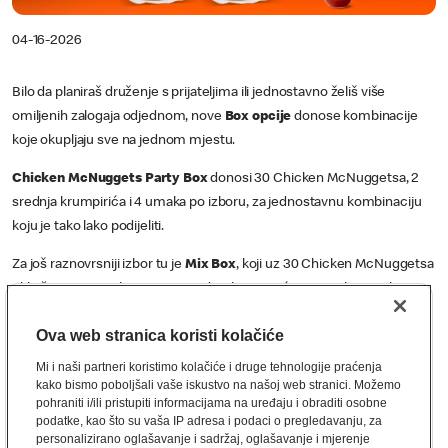
04-16-2026
Bilo da planiraš druženje s prijateljima ili jednostavno želiš više
omiljenih zalogaja odjednom, nove
Box opcije
donose kombinacije
koje okupljaju sve na jednom mjestu.
Chicken McNuggets Party Box
donosi 30 Chicken McNuggetsa, 2
srednja krumpirića i 4 umaka po izboru, za jednostavnu kombinaciju
koju je tako lako podijeliti.
Za još raznovrsniji izbor tu je
Mix Box
, koji uz 30 Chicken McNuggetsa
uključuje i 3 Farmburgera, 2 srednja krumpirića i 4 umaka po izboru.
Sve što voliš, sada dolazi u još većim kombinacijama.
Ova web stranica koristi kolačiće
Mi i naši partneri koristimo kolačiće i druge tehnologije praćenja
kako bismo poboljšali vaše iskustvo na našoj web stranici. Možemo
pohraniti i/ili pristupiti informacijama na uređaju i obraditi osobne
podatke, kao što su vaša IP adresa i podaci o pregledavanju, za
personalizirano oglašavanje i sadržaj, oglašavanje i mjerenje