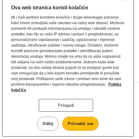
Ova web stranica koristi kolačiće
Mi i naši partneri koristimo kolačiće i druge tehnologije praćenja
kako bismo poboljšali vaše iskustvo na našoj web stranici. Možemo
pohraniti i/ili pristupiti informacijama na uređaju i obraditi osobne
podatke, kao što su vaša IP adresa i podaci o pregledavanju, za
personalizirano oglašavanje i sadržaj, oglašavanje i mjerenje
sadržaja, istraživanje publike i razvoj usluga. Dodatno, možemo
koristiti precizne geolokacijske podatke i identifikaciju putem
skeniranja uređaja. Molimo imajte na umu da će vaša suglasnost
biti valjana na svim našim poddomenama. Jednom kada date
pristanak, na dnu vašeg ekrana pojavit će se plutajući gumb koji
vam omogućuje da u bilo kojem trenutku promijenite ili povučete
svoj pristanak. Poštujemo vaše izbore i predani smo tome da vam
pružimo transparentno i sigurno iskustvo pregledavanja.
Politika
kolačića
FAQ
Impressum
Press
Uvjeti korištenja
Uvjeti korištenja mobilne aplikacije
Prilagodi
Privatnost
Cjenici
Nutritivne vrijednosti i alergeni
Postavke kolačića
Odbij
Prihvatiti sve
McDonald's © 2026.