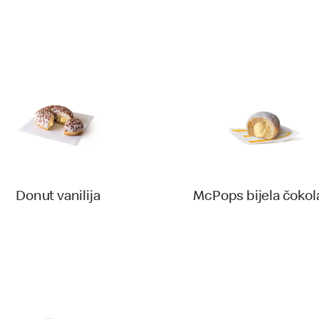
Donut vanilija‎
McPops bijela čokol