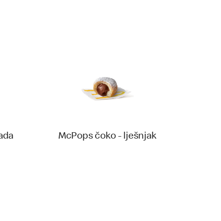
ada
McPops čoko - lješnjak