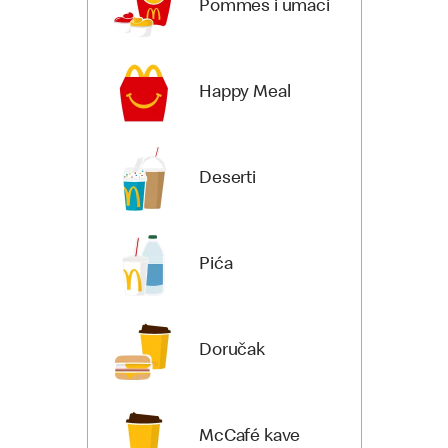
Pommes i umaci
Happy Meal
Deserti
Pića
Doručak
McCafé kave