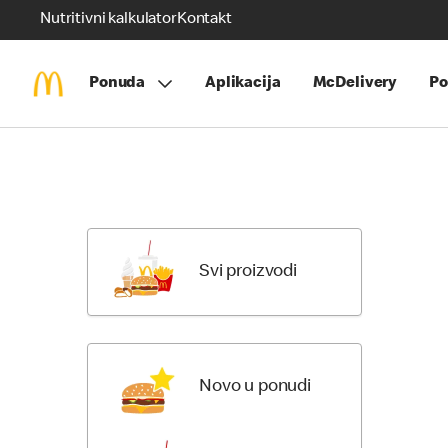
Nutritivni kalkulator
Kontakt
Ponuda
Aplikacija
McDelivery
Po
Skip
Menu
Items
Svi proizvodi
Novo u ponudi