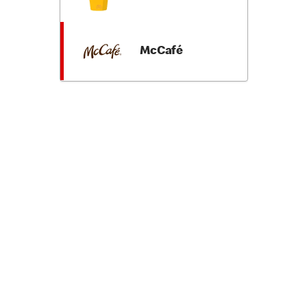
McCafé