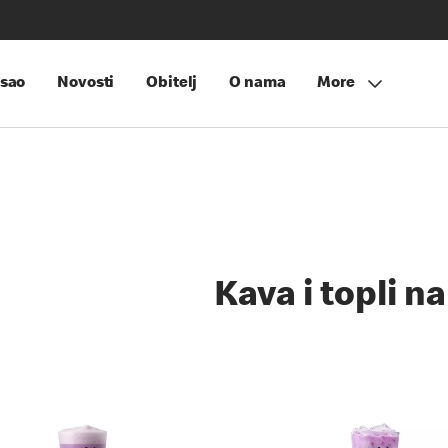
sao
Novosti
Obitelj
O nama
More
Kava i topli na