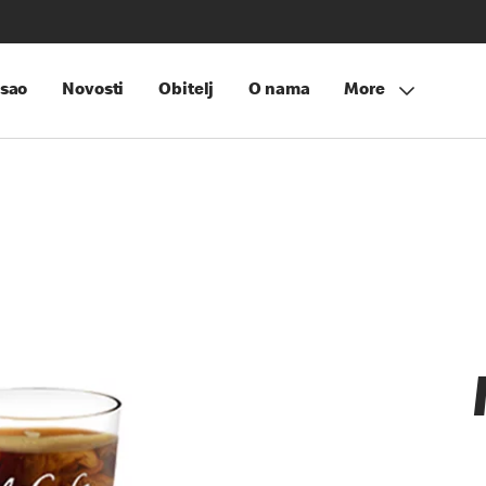
sao
Novosti
Obitelj
O nama
More