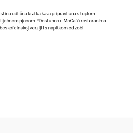
istinu odlična kratka kava pripravljena s toplom
liječnom pjenom. *Dostupno u McCafé restoranima
 beskofeinskoj verziji i s napitkom od zobi