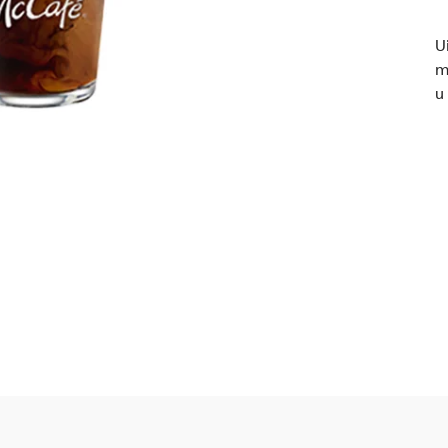
U
m
u