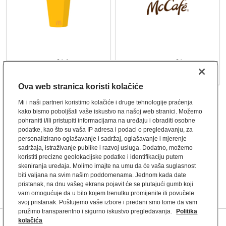
McCafé kave
McCafé
12 proizvoda
32 proizvoda
Ova web stranica koristi kolačiće
Mi i naši partneri koristimo kolačiće i druge tehnologije praćenja
kako bismo poboljšali vaše iskustvo na našoj web stranici. Možemo
pohraniti i/ili pristupiti informacijama na uređaju i obraditi osobne
podatke, kao što su vaša IP adresa i podaci o pregledavanju, za
personalizirano oglašavanje i sadržaj, oglašavanje i mjerenje
sadržaja, istraživanje publike i razvoj usluga. Dodatno, možemo
koristiti precizne geolokacijske podatke i identifikaciju putem
skeniranja uređaja. Molimo imajte na umu da će vaša suglasnost
biti valjana na svim našim poddomenama. Jednom kada date
pristanak, na dnu vašeg ekrana pojavit će se plutajući gumb koji
vam omogućuje da u bilo kojem trenutku promijenite ili povučete
svoj pristanak. Poštujemo vaše izbore i predani smo tome da vam
pružimo transparentno i sigurno iskustvo pregledavanja.
Politika
kolačića
FAQ