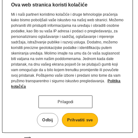
Ova web stranica koristi kolačiće
Mi i naši partneri koristimo kolačiće i druge tehnologije praćenja
NOVO
NOVO
kako bismo poboljšali vaše iskustvo na našoj web stranici. Možemo
McFlurry Caramel
Golden
pohraniti i/ili pristupiti informacijama na uređaju i obraditi osobne
Popcorn
McFlurry™
podatke, kao što su vaša IP adresa i podaci o pregledavanju, za
personalizirano oglašavanje i sadržaj, oglašavanje i mjerenje
sadržaja, istraživanje publike i razvoj usluga. Dodatno, možemo
koristiti precizne geolokacijske podatke i identifikaciju putem
skeniranja uređaja. Molimo imajte na umu da će vaša suglasnost
biti valjana na svim našim poddomenama. Jednom kada date
pristanak, na dnu vašeg ekrana pojavit će se plutajući gumb koji
vam omogućuje da u bilo kojem trenutku promijenite ili povučete
svoj pristanak. Poštujemo vaše izbore i predani smo tome da vam
pružimo transparentno i sigurno iskustvo pregledavanja.
Politika
kolačića
Prilagodi
McFlurry M&M's
McFlurry Kit Kat
Odbij
Prihvatiti sve