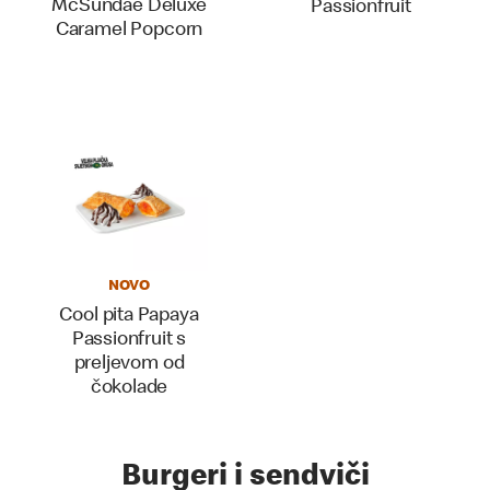
McSundae Deluxe
Passionfruit
Caramel Popcorn
NOVO
Cool pita Papaya
Passionfruit s
preljevom od
čokolade
Burgeri i sendviči