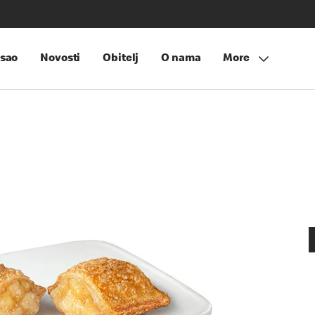
sao
Novosti
Obitelj
O nama
More