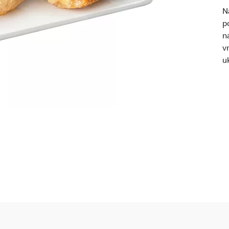
N
p
n
v
u