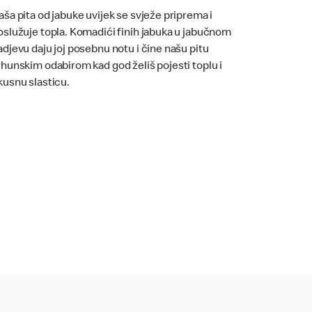
aša pita od jabuke uvijek se svježe priprema i
oslužuje topla. Komadići finih jabuka u jabučnom
adjevu daju joj posebnu notu i čine našu pitu
rhunskim odabirom kad god želiš pojesti toplu i
kusnu slasticu.