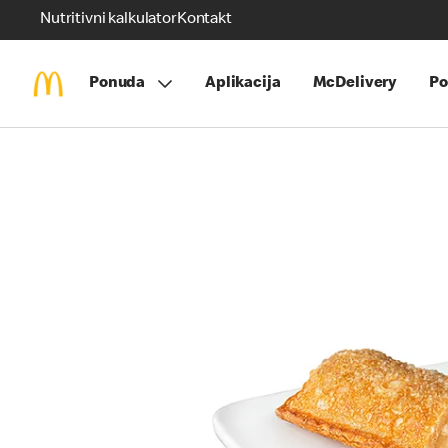
Nutritivni kalkulator
Kontakt
Ponuda
Aplikacija
McDelivery
Po