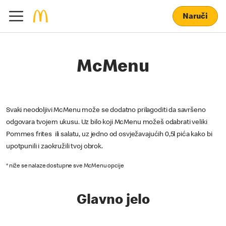
Naruči
McMenu
Svaki neodoljivi McMenu može se dodatno prilagoditi da savršeno
odgovara tvojem ukusu. Uz bilo koji McMenu možeš odabrati veliki
Pommes frites ili salatu, uz jedno od osvježavajućih 0,5l pića kako bi
upotpunili i zaokružili tvoj obrok.
* niže se nalaze dostupne sve McMenu opcije
Glavno jelo