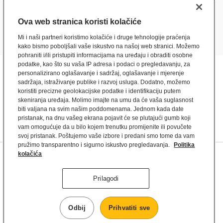
Ova web stranica koristi kolačiće
Mi i naši partneri koristimo kolačiće i druge tehnologije praćenja
kako bismo poboljšali vaše iskustvo na našoj web stranici. Možemo
pohraniti i/ili pristupiti informacijama na uređaju i obraditi osobne
podatke, kao što su vaša IP adresa i podaci o pregledavanju, za
personalizirano oglašavanje i sadržaj, oglašavanje i mjerenje
sadržaja, istraživanje publike i razvoj usluga. Dodatno, možemo
koristiti precizne geolokacijske podatke i identifikaciju putem
skeniranja uređaja. Molimo imajte na umu da će vaša suglasnost
biti valjana na svim našim poddomenama. Jednom kada date
pristanak, na dnu vašeg ekrana pojavit će se plutajući gumb koji
vam omogućuje da u bilo kojem trenutku promijenite ili povučete
svoj pristanak. Poštujemo vaše izbore i predani smo tome da vam
pružimo transparentno i sigurno iskustvo pregledavanja.
Politika
kolačića
FAQ
Impressum
Press
Uvjeti korištenja
Uvjeti korištenja mobilne aplikacije
Prilagodi
Privatnost
Cjenici
Nutritivne vrijednosti i alergeni
Postavke kolačića
Odbij
Prihvatiti sve
McDonald's © 2026.