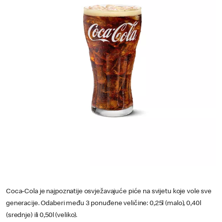
Coca-Cola je najpoznatije osvježavajuće piće na svijetu koje vole sve
generacije. Odaberi među 3 ponuđene veličine: 0,25l (malo), 0,40l
(srednje) ili 0,50l (veliko).