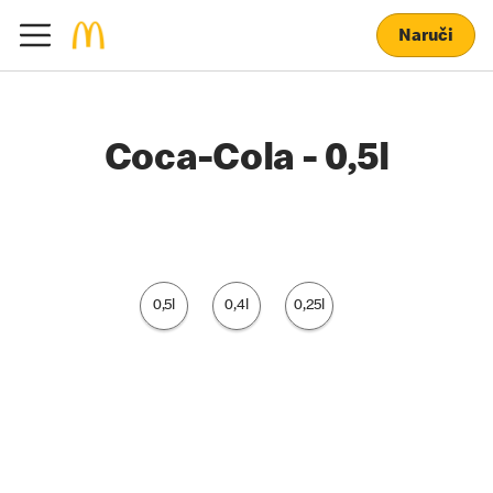
Naruči
Coca-Cola - 0,5l
0,5l
0,4l
0,25l