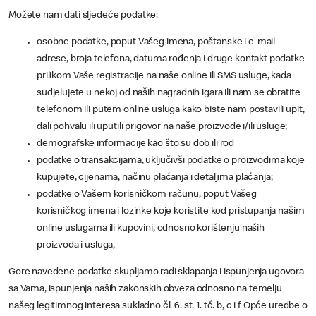
Možete nam dati sljedeće podatke:
osobne podatke, poput Vašeg imena, poštanske i e-mail
adrese, broja telefona, datuma rođenja i druge kontakt podatke
prilikom Vaše registracije na naše online ili SMS usluge, kada
sudjelujete u nekoj od naših nagradnih igara ili nam se obratite
telefonom ili putem online usluga kako biste nam postavili upit,
dali pohvalu ili uputili prigovor na naše proizvode i/ili usluge;
demografske informacije kao što su dob ili rod
podatke o transakcijama, uključivši podatke o proizvodima koje
kupujete, cijenama, načinu plaćanja i detaljima plaćanja;
podatke o Vašem korisničkom računu, poput Vašeg
korisničkog imena i lozinke koje koristite kod pristupanja našim
online uslugama ili kupovini, odnosno korištenju naših
proizvoda i usluga,
Gore navedene podatke skupljamo radi sklapanja i ispunjenja ugovora
sa Vama, ispunjenja naših zakonskih obveza odnosno na temelju
našeg legitimnog interesa sukladno čl. 6. st. 1. tč. b, c i f Opće uredbe o