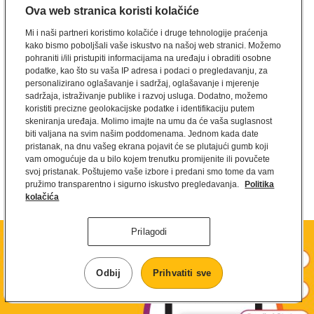
Ova web stranica koristi kolačiće
odustankom od privole ili zahtjevom za korištenjem prava na pristup,
ispravak i ograničavanje obrade osobnih podataka, kao i prava na
Mi i naši partneri koristimo kolačiće i druge tehnologije praćenja
kako bismo poboljšali vaše iskustvo na našoj web stranici. Možemo
ulaganje prigovora na obradu i prava na prenosivost podataka) ili
pohraniti i/ili pristupiti informacijama na uređaju i obraditi osobne
upitom u odnosu na Vaše osobne podatke, to možete učiniti na:
podatke, kao što su vaša IP adresa i podaci o pregledavanju, za
personalizirano oglašavanje i sadržaj, oglašavanje i mjerenje
Globalna hrana d.o.o.
sadržaja, istraživanje publike i razvoj usluga. Dodatno, možemo
Rudeška cesta 87a,
koristiti precizne geolokacijske podatke i identifikaciju putem
skeniranja uređaja. Molimo imajte na umu da će vaša suglasnost
10000 Zagreb
biti valjana na svim našim poddomenama. Jednom kada date
Kontakt službenika za zaštitu podataka : privatnost@hr.mcd.com
pristanak, na dnu vašeg ekrana pojavit će se plutajući gumb koji
Mail adresa za prigovore - mcd@hr.mcd.com
vam omogućuje da u bilo kojem trenutku promijenite ili povučete
svoj pristanak. Poštujemo vaše izbore i predani smo tome da vam
pružimo transparentno i sigurno iskustvo pregledavanja.
Politika
Sve ostale upite možete poslati na hr-info@hr.mcd.com, a u slučaju
kolačića
prigovora, pohvale ili upita, obratite nam se
ovdje
.
Prilagodi
Odbij
Prihvatiti sve