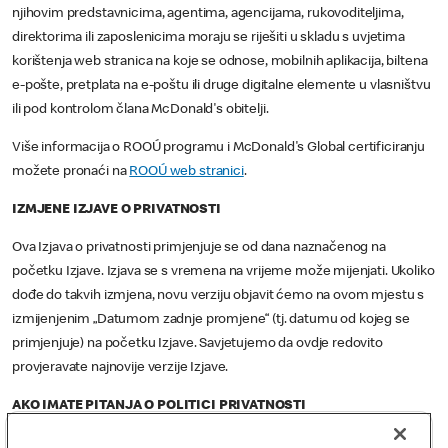
njihovim predstavnicima, agentima, agencijama, rukovoditeljima,
direktorima ili zaposlenicima moraju se riješiti u skladu s uvjetima
korištenja web stranica na koje se odnose, mobilnih aplikacija, biltena
e-pošte, pretplata na e-poštu ili druge digitalne elemente u vlasništvu
ili pod kontrolom člana McDonald's obitelji.
Više informacija o ROOÚ programu i McDonald's Global certificiranju
možete pronaći na
ROOÚ web stranici
.
IZMJENE IZJAVE O PRIVATNOSTI
Ova Izjava o privatnosti primjenjuje se od dana naznačenog na
početku Izjave. Izjava se s vremena na vrijeme može mijenjati. Ukoliko
dođe do takvih izmjena, novu verziju objavit ćemo na ovom mjestu s
izmijenjenim „Datumom zadnje promjene“ (tj. datumu od kojeg se
primjenjuje) na početku Izjave. Savjetujemo da ovdje redovito
provjeravate najnovije verzije Izjave.
AKO IMATE PITANJA O POLITICI PRIVATNOSTI
Ukoliko nam se želite obratiti u vezi s pitanjem, zahtjevom (uključujući