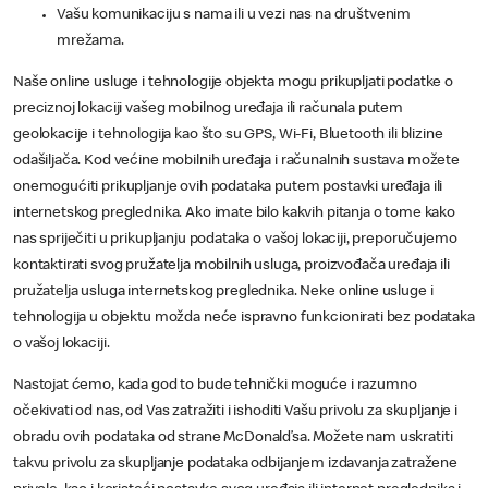
Vašu komunikaciju s nama ili u vezi nas na društvenim
mrežama.
Naše online usluge i tehnologije objekta mogu prikupljati podatke o
preciznoj lokaciji vašeg mobilnog uređaja ili računala putem
geolokacije i tehnologija kao što su GPS, Wi-Fi, Bluetooth ili blizine
odašiljača. Kod većine mobilnih uređaja i računalnih sustava možete
onemogućiti prikupljanje ovih podataka putem postavki uređaja ili
internetskog preglednika. Ako imate bilo kakvih pitanja o tome kako
nas spriječiti u prikupljanju podataka o vašoj lokaciji, preporučujemo
kontaktirati svog pružatelja mobilnih usluga, proizvođača uređaja ili
pružatelja usluga internetskog preglednika. Neke online usluge i
tehnologija u objektu možda neće ispravno funkcionirati bez podataka
o vašoj lokaciji.
Nastojat ćemo, kada god to bude tehnički moguće i razumno
očekivati od nas, od Vas zatražiti i ishoditi Vašu privolu za skupljanje i
obradu ovih podataka od strane McDonald’sa. Možete nam uskratiti
takvu privolu za skupljanje podataka odbijanjem izdavanja zatražene