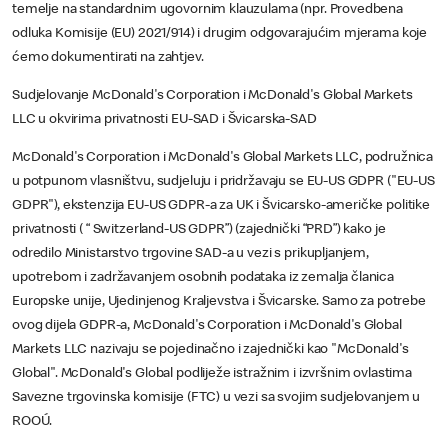
temelje na standardnim ugovornim klauzulama (npr. Provedbena
odluka Komisije (EU) 2021/914) i drugim odgovarajućim mjerama koje
ćemo dokumentirati na zahtjev.
Sudjelovanje McDonald's Corporation i McDonald's Global Markets
LLC u okvirima privatnosti EU-SAD i Švicarska-SAD
McDonald's Corporation i McDonald's Global Markets LLC, podružnica
u potpunom vlasništvu, sudjeluju i pridržavaju se EU-US GDPR ("EU-US
GDPR"), ekstenzija EU-US GDPR-a za UK i Švicarsko-američke politike
privatnosti ( “ Switzerland-US GDPR”) (zajednički “PRD”) kako je
odredilo Ministarstvo trgovine SAD-a u vezi s prikupljanjem,
upotrebom i zadržavanjem osobnih podataka iz zemalja članica
Europske unije, Ujedinjenog Kraljevstva i Švicarske. Samo za potrebe
ovog dijela GDPR-a, McDonald's Corporation i McDonald's Global
Markets LLC nazivaju se pojedinačno i zajednički kao "McDonald's
Global". McDonald's Global podliježe istražnim i izvršnim ovlastima
Savezne trgovinska komisije (FTC) u vezi sa svojim sudjelovanjem u
ROOÚ.