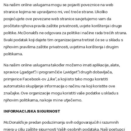
Na našim online uslugama mogu se pojaviti poveznice na web
stranice kojima ne upravljamo mi, već treće strane. Ukoliko
posjećujete ove povezane web stranice savjetujemo vam da
pročitate njihova pravila zaštite privatnosti, uvjete korištenja i druge
politike. McDonald’s ne odgovara za politike i načine rada trećih strana.
Svaki podatak koji dajete tim organizacijama tretirat će se u skladu s
njihovim pravilima zaštite privatnosti, uvjetima korištenja i drugim
politikama.
Na našim online uslugama također možemo imati aplikacije, alate,
spravice („gadget“) i programčiće („widget“) drugih dobavljača,
primjerice Facebook-ov „Like“, a koji isto tako mogu koristiti
automatsko skupljanje informacija o načinu na koji koristite ove
značajke. Ove organizacije mogu koristiti vaše podatke u skladu s
njihovim politikama, na koje mi ne utječemo.
INFORMACIJSKA SIGURNOST
McDonald’s je predan poduzimanju svih odgovarajućih i razumnih
mjera u cilju zaštite sigurnosti Vaših osobnih podataka. Naši postupci