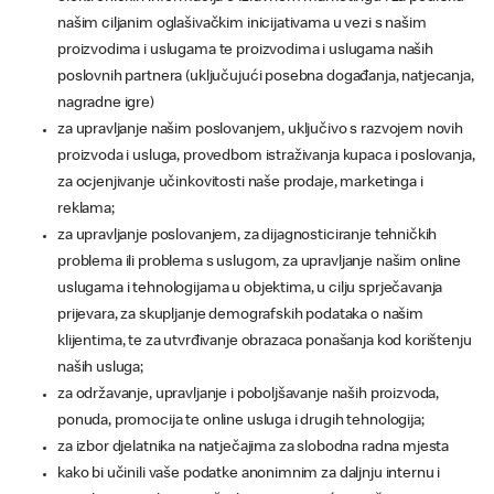
našim ciljanim oglašivačkim inicijativama u vezi s našim
proizvodima i uslugama te proizvodima i uslugama naših
poslovnih partnera (uključujući posebna događanja, natjecanja,
nagradne igre)
za upravljanje našim poslovanjem, uključivo s razvojem novih
proizvoda i usluga, provedbom istraživanja kupaca i poslovanja,
za ocjenjivanje učinkovitosti naše prodaje, marketinga i
reklama;
za upravljanje poslovanjem, za dijagnosticiranje tehničkih
problema ili problema s uslugom, za upravljanje našim online
uslugama i tehnologijama u objektima, u cilju sprječavanja
prijevara, za skupljanje demografskih podataka o našim
klijentima, te za utvrđivanje obrazaca ponašanja kod korištenju
naših usluga;
za održavanje, upravljanje i poboljšavanje naših proizvoda,
ponuda, promocija te online usluga i drugih tehnologija;
za izbor djelatnika na natječajima za slobodna radna mjesta
kako bi učinili vaše podatke anonimnim za daljnju internu i