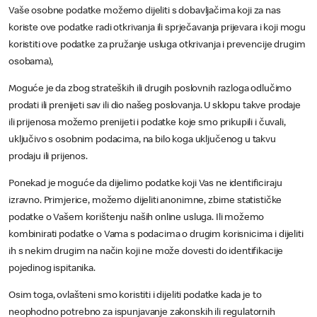
Vaše osobne podatke možemo dijeliti s dobavljačima koji za nas
koriste ove podatke radi otkrivanja ili sprječavanja prijevara i koji mogu
koristiti ove podatke za pružanje usluga otkrivanja i prevencije drugim
osobama),
Moguće je da zbog strateških ili drugih poslovnih razloga odlučimo
prodati ili prenijeti sav ili dio našeg poslovanja. U sklopu takve prodaje
ili prijenosa možemo prenijeti i podatke koje smo prikupili i čuvali,
uključivo s osobnim podacima, na bilo koga uključenog u takvu
prodaju ili prijenos.
Ponekad je moguće da dijelimo podatke koji Vas ne identificiraju
izravno. Primjerice, možemo dijeliti anonimne, zbirne statističke
podatke o Vašem korištenju naših online usluga. Ili možemo
kombinirati podatke o Vama s podacima o drugim korisnicima i dijeliti
ih s nekim drugim na način koji ne može dovesti do identifikacije
pojedinog ispitanika.
Osim toga, ovlašteni smo koristiti i dijeliti podatke kada je to
neophodno potrebno za ispunjavanje zakonskih ili regulatornih