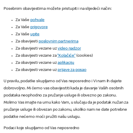
Posebnim obavijestima možete pristupiti i na slijedeći način:
Za Vaše
pohvale
Za Vaše
prigovore
Za Vaše
upite
Za obavijesti
poslovnim partnerima
Za obavijesti vezane uz
video nadzor
Za obavijesti vezane za
“Kolačiće“
(cookies)
Za obavijesti vezane uz
aplikaciju
Za obavijesti vezane uz
prijave za posao
U pravilu, podatke skupljamo od Vas neposredno i Vi nam ih dajete
dobrovoljno. Mi ćemo vas obavijestiti kada je davanje Vaših osobnih
podataka neophodno za pružanje usluge ili obvezno po zakonu.
Molimo Vas imajte na umu kako Vam, u slučaju da je podatak nužan za
pružanje usluge ili obvezan po zakonu, ukoliko nam ne date potrebne
podatke nećemo moći pružiti našu uslugu.
Podaci koje skupljamo od Vas neposredno