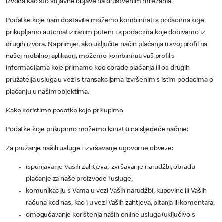
izvoda kao što su javne objave na društvenim mrežama.
Podatke koje nam dostavite možemo kombinirati s podacima koje
prikupljamo automatiziranim putem i s podacima koje dobivamo iz
drugih izvora. Na primjer, ako uključite način plaćanja u svoj profil na
našoj mobilnoj aplikaciji, možemo kombinirati vaš profil s
informacijama koje primamo kod obrade plaćanja ili od drugih
pružatelja usluga u vezi s transakcijama izvršenim s istim podacima o
plaćanju u našim objektima.
Kako koristimo podatke koje prikupimo
Podatke koje prikupimo možemo koristiti na sljedeće načine:
Za pružanje naših usluge i izvršavanje ugovorne obveze:
ispunjavanje Vaših zahtjeva, izvršavanje narudžbi, obradu
plaćanje za naše proizvode i usluge;
komunikaciju s Vama u vezi Vaših narudžbi, kupovine ili Vaših
računa kod nas, kao i u vezi Vaših zahtjeva, pitanja ili komentara;
omogućavanje korištenja naših online usluga (uključivo s