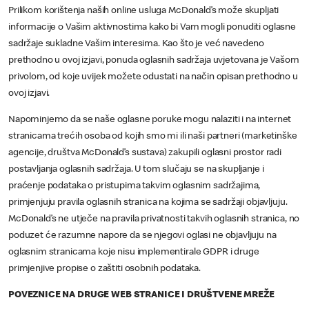
Prilikom korištenja naših online usluga McDonald’s može skupljati
informacije o Vašim aktivnostima kako bi Vam mogli ponuditi oglasne
sadržaje sukladne Vašim interesima. Kao što je već navedeno
prethodno u ovoj izjavi, ponuda oglasnih sadržaja uvjetovana je Vašom
privolom, od koje uvijek možete odustati na način opisan prethodno u
ovoj izjavi.
Napominjemo da se naše oglasne poruke mogu nalaziti i na internet
stranicama trećih osoba od kojih smo mi ili naši partneri (marketinške
agencije, društva McDonald’s sustava) zakupili oglasni prostor radi
postavljanja oglasnih sadržaja. U tom slučaju se na skupljanje i
praćenje podataka o pristupima takvim oglasnim sadržajima,
primjenjuju pravila oglasnih stranica na kojima se sadržaji objavljuju.
McDonald’s ne utječe na pravila privatnosti takvih oglasnih stranica, no
poduzet će razumne napore da se njegovi oglasi ne objavljuju na
oglasnim stranicama koje nisu implementirale GDPR i druge
primjenjive propise o zaštiti osobnih podataka.
POVEZNICE NA DRUGE WEB STRANICE I DRUŠTVENE MREŽE