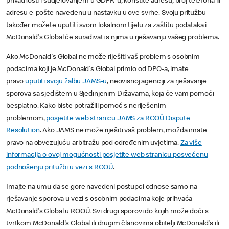
privatnosti i sudjelovanjem u GDPR-u; koristite adresu, broj telefona ili
adresu e-pošte navedenu u nastavku u ove svrhe. Svoju pritužbu
također možete uputiti svom lokalnom tijelu za zaštitu podataka i
McDonald's Global će surađivati s njima u rješavanju vašeg problema.
Ako McDonald's Global ne može riješiti vaš problem s osobnim
podacima koji je McDonald's Global primio od DPO-a, imate
pravo
uputiti svoju žalbu JAMS-u
, neovisnoj agenciji za rješavanje
sporova sa sjedištem u Sjedinjenim Državama, koja će vam pomoći
besplatno. Kako biste potražili pomoć s neriješenim
problemom,
posjetite web stranicu JAMS za ROOÚ Dispute
Resolution
. Ako JAMS ne može riješiti vaš problem, možda imate
pravo na obvezujuću arbitražu pod određenim uvjetima.
Za više
informacija o ovoj mogućnosti posjetite web stranicu posvećenu
podnošenju pritužbi u vezi s ROOÚ
.
Imajte na umu da se gore navedeni postupci odnose samo na
rješavanje sporova u vezi s osobnim podacima koje prihvaća
McDonald's Global u ROOÚ. Svi drugi sporovi do kojih može doći s
tvrtkom McDonald's Global ili drugim članovima obitelji McDonald's ili