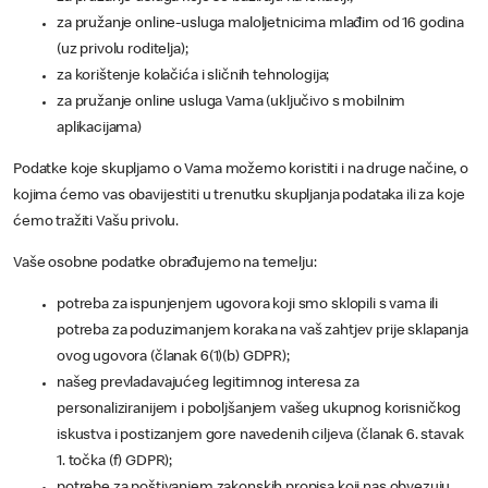
za pružanje online-usluga maloljetnicima mlađim od 16 godina
(uz privolu roditelja);
za korištenje kolačića i sličnih tehnologija;
za pružanje online usluga Vama (uključivo s mobilnim
aplikacijama)
Podatke koje skupljamo o Vama možemo koristiti i na druge načine, o
kojima ćemo vas obavijestiti u trenutku skupljanja podataka ili za koje
ćemo tražiti Vašu privolu.
Vaše osobne podatke obrađujemo na temelju:
potreba za ispunjenjem ugovora koji smo sklopili s vama ili
potreba za poduzimanjem koraka na vaš zahtjev prije sklapanja
ovog ugovora (članak 6(1)(b) GDPR);
našeg prevladavajućeg legitimnog interesa za
personaliziranijem i poboljšanjem vašeg ukupnog korisničkog
iskustva i postizanjem gore navedenih ciljeva (članak 6. stavak
1. točka (f) GDPR);