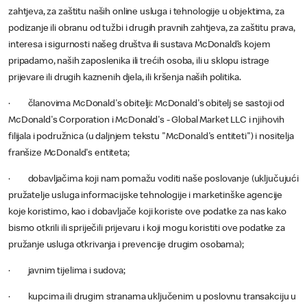
zahtjeva, za zaštitu naših online usluga i tehnologije u objektima, za
podizanje ili obranu od tužbi i drugih pravnih zahtjeva, za zaštitu prava,
interesa i sigurnosti našeg društva ili sustava McDonald’s kojem
pripadamo, naših zaposlenika ili trećih osoba, ili u sklopu istrage
prijevare ili drugih kaznenih djela, ili kršenja naših politika.
· članovima McDonald's obitelji: McDonald's obitelj se sastoji od
McDonald's Corporation i McDonald's - Global Market LLC i njihovih
filijala i podružnica (u daljnjem tekstu "McDonald's entiteti") i nositelja
franšize McDonald's entiteta;
· dobavljačima koji nam pomažu voditi naše poslovanje (uključujući
pružatelje usluga informacijske tehnologije i marketinške agencije
koje koristimo, kao i dobavljače koji koriste ove podatke za nas kako
bismo otkrili ili spriječili prijevaru i koji mogu koristiti ove podatke za
pružanje usluga otkrivanja i prevencije drugim osobama);
· javnim tijelima i sudova;
· kupcima ili drugim stranama uključenim u poslovnu transakciju u