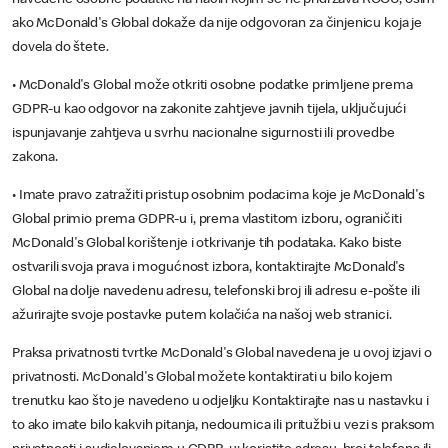
navedene osobne podatke na način kojim se ne pridržava ROOÚ, osim
ako McDonald's Global dokaže da nije odgovoran za činjenicu koja je
dovela do štete.
• McDonald's Global može otkriti osobne podatke primljene prema
GDPR-u kao odgovor na zakonite zahtjeve javnih tijela, uključujući
ispunjavanje zahtjeva u svrhu nacionalne sigurnosti ili provedbe
zakona.
• Imate pravo zatražiti pristup osobnim podacima koje je McDonald's
Global primio prema GDPR-u i, prema vlastitom izboru, ograničiti
McDonald's Global korištenje i otkrivanje tih podataka. Kako biste
ostvarili svoja prava i mogućnost izbora, kontaktirajte McDonald's
Global na dolje navedenu adresu, telefonski broj ili adresu e-pošte ili
ažurirajte svoje postavke putem kolačića na našoj web stranici.
Praksa privatnosti tvrtke McDonald's Global navedena je u ovoj izjavi o
privatnosti. McDonald's Global možete kontaktirati u bilo kojem
trenutku kao što je navedeno u odjeljku Kontaktirajte nas u nastavku i
to ako imate bilo kakvih pitanja, nedoumica ili pritužbi u vezi s praksom