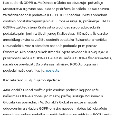
Kao sudionik GDPR-a, McDonald's Global se obvezuje i potvrđuje
Ministarstvu trgovine SAD-a da se pridržava: (i) načela EU-SAD okvira
za zaštitu osobnih podataka (EU-US GDPR načela) u vezi s obradom
osobnih podataka zaprimljenih iz Europske unije; (ii) proširenje EU-US
GDPR-a za Ujedinjeno Kraljevstvo u odnosu na obradu osobnih
podataka primljenih iz Ujedinjenog Kraljevstva; i (iii) načela Švicarsko-
američkog okvira za zaštitu osobnih podataka (Švicarsko-američka
DPA načela) u vezi s obradom osobnih podataka primljenih iz
Švicarske. Ako postoji sukob između uvjeta navedenih u ovoj izjavi o
privatnosti i načela GDPR-a EU-SAD i/ili načela GDPR-a Švicarska-SAD,
načela će prevladati. Da biste saznali više o ROOÚ programu i
pogledali našu certifikaciju,
posjetite
.
Kao referencu uključujemo sljedeće:
•McDonald's Global može dijeliti osobne podatke koji podliježu
načelima GDPR-a s dobavljačima koji pružaju usluge McDonald's
Globalu kao posrednici, McDonald's Global se može smatrati
odgovornim u skladu s GDPR-om ako navedeni dobavljači obrađuju