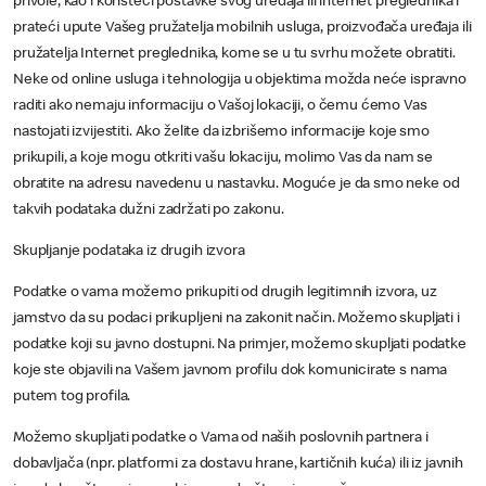
privole, kao i koristeći postavke svog uređaja ili internet preglednika i
prateći upute Vašeg pružatelja mobilnih usluga, proizvođača uređaja ili
pružatelja Internet preglednika, kome se u tu svrhu možete obratiti.
Neke od online usluga i tehnologija u objektima možda neće ispravno
raditi ako nemaju informaciju o Vašoj lokaciji, o čemu ćemo Vas
nastojati izvijestiti. Ako želite da izbrišemo informacije koje smo
prikupili, a koje mogu otkriti vašu lokaciju, molimo Vas da nam se
obratite na adresu navedenu u nastavku. Moguće je da smo neke od
takvih podataka dužni zadržati po zakonu.
Skupljanje podataka iz drugih izvora
Podatke o vama možemo prikupiti od drugih legitimnih izvora, uz
jamstvo da su podaci prikupljeni na zakonit način. Možemo skupljati i
podatke koji su javno dostupni. Na primjer, možemo skupljati podatke
koje ste objavili na Vašem javnom profilu dok komunicirate s nama
putem tog profila.
Možemo skupljati podatke o Vama od naših poslovnih partnera i
dobavljača (npr. platformi za dostavu hrane, kartičnih kuća) ili iz javnih