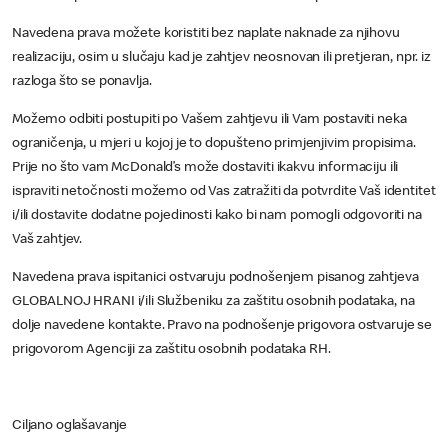
Navedena prava možete koristiti bez naplate naknade za njihovu
realizaciju, osim u slučaju kad je zahtjev neosnovan ili pretjeran, npr. iz
razloga što se ponavlja.
Možemo odbiti postupiti po Vašem zahtjevu ili Vam postaviti neka
ograničenja, u mjeri u kojoj je to dopušteno primjenjivim propisima.
Prije no što vam McDonald’s može dostaviti ikakvu informaciju ili
ispraviti netočnosti možemo od Vas zatražiti da potvrdite Vaš identitet
i/ili dostavite dodatne pojedinosti kako bi nam pomogli odgovoriti na
Vaš zahtjev.
Navedena prava ispitanici ostvaruju podnošenjem pisanog zahtjeva
GLOBALNOJ HRANI i/ili Službeniku za zaštitu osobnih podataka, na
dolje navedene kontakte. Pravo na podnošenje prigovora ostvaruje se
prigovorom Agenciji za zaštitu osobnih podataka RH.
Ciljano oglašavanje