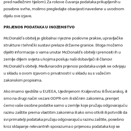
pred nadležnim tijelom). Za rokove čuvanja podataka prikupljenih u
posebne svrhe, molimo pregledajte obavijesti navedene u uvodnom
dijelu ove izjave.
PRIJENOS PODATAKA U INOZEMSTVO
McDonald's obitelj je globalna i njezine poslovne prakse, upravljačke
strukture i tehnički sustavi prelaze državne granice. Stoga možemo
dijeliti informacije o vama unutar McDonald's obitelji i prenositi ih u
zemlje diljem svijeta u kojima posluju naši dobavljači ili članovi
McDonald's obitelji. Međunarodni prijenosi podataka uvijek se odvijaju
u skladu s ovom izjavom o privatnosti I u skladu su s važećim
zakonskim propisima.
Ako imamo sjedište u EU/EEA, Ujedinjenom Kraljevstvu ili Švicarskoj, ili
smo na drugi način vezani GDPR-om ili sličnim zakonima, prenijet
ćemo vaše osobne podatke samo u zemlje koje pružaju odgovarajuću
razinu zaštite prema vlastitim zakonima ili ako smo otkrili ili potvrdili da
svi primatelji podataka pružaju odgovarajuću razinu zaštite, posebno
kroz sklapanje relevantnih sporazuma o prijenosu podataka koji se