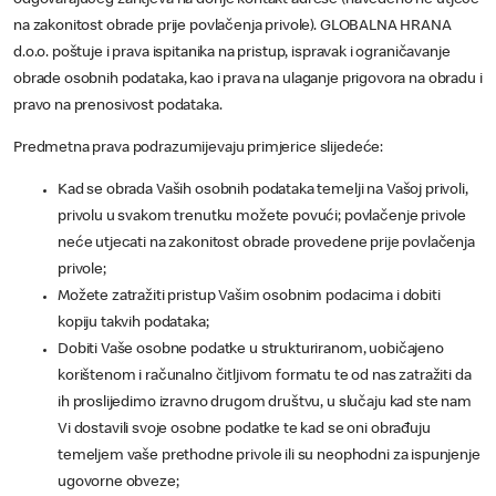
odgovarajućeg zahtjeva na donje kontakt adrese (navedeno ne utječe
na zakonitost obrade prije povlačenja privole). GLOBALNA HRANA
d.o.o. poštuje i prava ispitanika na pristup, ispravak i ograničavanje
obrade osobnih podataka, kao i prava na ulaganje prigovora na obradu i
pravo na prenosivost podataka.
Predmetna prava podrazumijevaju primjerice slijedeće:
Kad se obrada Vaših osobnih podataka temelji na Vašoj privoli,
privolu u svakom trenutku možete povući; povlačenje privole
neće utjecati na zakonitost obrade provedene prije povlačenja
privole;
Možete zatražiti pristup Vašim osobnim podacima i dobiti
kopiju takvih podataka;
Dobiti Vaše osobne podatke u strukturiranom, uobičajeno
korištenom i računalno čitljivom formatu te od nas zatražiti da
ih proslijedimo izravno drugom društvu, u slučaju kad ste nam
Vi dostavili svoje osobne podatke te kad se oni obrađuju
temeljem vaše prethodne privole ili su neophodni za ispunjenje
ugovorne obveze;