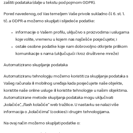
zaštiti podataka (dalje u tekstu pod pojmom GDPR).
Pored navedenog, od Vas temeljem Vaše privole sukladno čl. 6. st. 1.
tč. a GDPR-a možemo skupljati i slijedeće podatke:
informacije o Vašem profilu, uključivo s proizvodima i uslugama
koje volite, vremenu u kojem nas najčešće posjećujete; i
ostale osobne podatke koje nam dobrovoljno otkrijete prilikom
komunikacije s nama (uključujući i kroz društvene mreže)
Automatizirano skupljanje podataka
Automatiziranu tehnologiju možemo koristiti za skupljanje podataka s
Vašeg računala ili mobilnog uređaja kada posjećujete naše objekte,
koristite naše online usluge ili koristite tehnologije u našim objektima.
Automatizirane metode skupljanja podataka mogu uključivati
„kolačiće“, „flash kolačiće“ web tražilice. U nastavku se nalazi više
informacija o „kolačićima“ (cookies) i drugim tehnologijama.
Na ovaj način možemo skupljati podatke o: