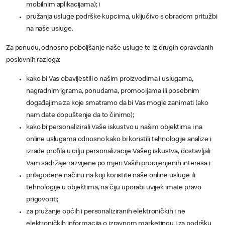
mobilnim aplikacijama); i
pružanja usluge podrške kupcima, uključivo s obradom pritužbi
na naše usluge.
Za ponudu, odnosno poboljšanje naše usluge te iz drugih opravdanih
poslovnih razloga:
kako bi Vas obavijestili o našim proizvodima i uslugama,
nagradnim igrama, ponudama, promocijama ili posebnim
događajima za koje smatramo da bi Vas mogle zanimati (ako
nam date dopuštenje da to činimo);
kako bi personalizirali Vaše iskustvo u našim objektima i na
online uslugama odnosno kako bi koristili tehnologije analize i
izrade profila u cilju personalizacije Vašeg iskustva, dostavljali
Vam sadržaje razvijene po mjeri Vaših procijenjenih interesa i
prilagođene načinu na koji koristite naše online usluge ili
tehnologije u objektima, na čiju uporabi uvijek imate pravo
prigovoriti;
za pružanje općih i personaliziranih elektroničkih i ne
elektroničkih informacija o izravnom marketingu i za podršku