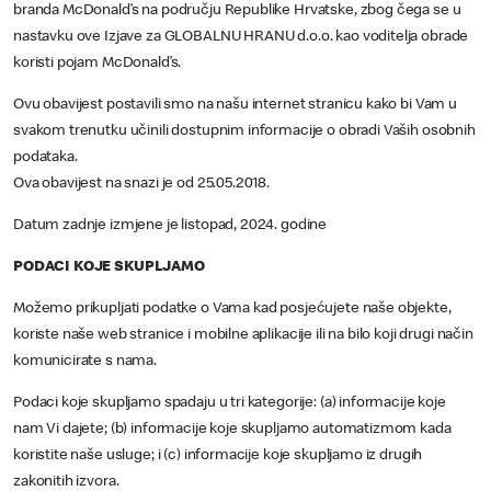
branda McDonald’s na području Republike Hrvatske, zbog čega se u
nastavku ove Izjave za GLOBALNU HRANU d.o.o. kao voditelja obrade
koristi pojam McDonald’s.
Ovu obavijest postavili smo na našu internet stranicu kako bi Vam u
svakom trenutku učinili dostupnim informacije o obradi Vaših osobnih
podataka.
Ova obavijest na snazi je od 25.05.2018.
Datum zadnje izmjene je listopad, 2024. godine
PODACI KOJE SKUPLJAMO
Možemo prikupljati podatke o Vama kad posjećujete naše objekte,
koriste naše web stranice i mobilne aplikacije ili na bilo koji drugi način
komunicirate s nama.
Podaci koje skupljamo spadaju u tri kategorije: (a) informacije koje
nam Vi dajete; (b) informacije koje skupljamo automatizmom kada
koristite naše usluge; i (c) informacije koje skupljamo iz drugih
zakonitih izvora.