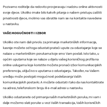
Pozivamo roditelje da redovito provjeravaju i nadziru online aktivnosti
svoje djece. Ukoliko imate bilo kakvih pitanja o našem pristupu zaštiti
privatnosti djece, molimo vas obratite nam se na kontakte navedene
u nastavku.
VAŠE MOGUĆNOSTI I IZBOR
Ukoliko ste nam dali privolu za primanje marketinških informacija,
kasnije možete od toga odustati prateći upute za odustajanje koje se
nalaze u marketinškim porukama koje smo Vam poslali. Isto tako, u
općim uputama koje se nalaze u dijelu vašeg korisničkog profila na
online uslugama koje koristite možete pronaći izbor komunikacijskih
preferencija, uključivo s uputama o odustajanju. Također, na Vašem
uređaju može postojati mogućnost podešavanja Vaših
komunikacijskih postavki. A možete odustati i tako da nas kontaktirate
na adresi, telefonskom broju ili e-mail adresi u nastavku.
Ukoliko odustanete od primanja naših marketinških poruka, mi vam i
dalje možemo slati poruke u vezi Vaših transakcija, Vaših korisničkih