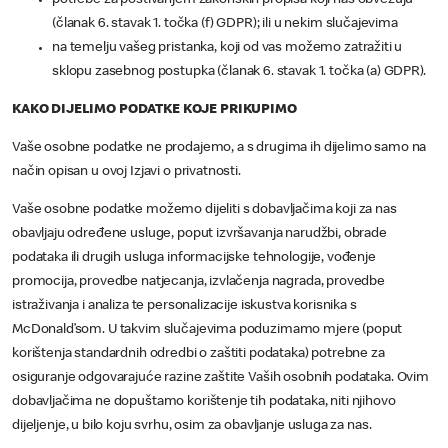
potrebe za poštivanjem zakonskih propisa koji nas obvezuju
(članak 6. stavak 1. točka (f) GDPR); ili u nekim slučajevima
na temelju vašeg pristanka, koji od vas možemo zatražiti u
sklopu zasebnog postupka (članak 6. stavak 1. točka (a) GDPR).
KAKO DIJELIMO PODATKE KOJE PRIKUPIMO
Vaše osobne podatke ne prodajemo, a s drugima ih dijelimo samo na
način opisan u ovoj Izjavi o privatnosti.
Vaše osobne podatke možemo dijeliti s dobavljačima koji za nas
obavljaju određene usluge, poput izvršavanja narudžbi, obrade
podataka ili drugih usluga informacijske tehnologije, vođenje
promocija, provedbe natjecanja, izvlačenja nagrada, provedbe
istraživanja i analiza te personalizacije iskustva korisnika s
McDonald’som. U takvim slučajevima poduzimamo mjere (poput
korištenja standardnih odredbi o zaštiti podataka) potrebne za
osiguranje odgovarajuće razine zaštite Vaših osobnih podataka. Ovim
dobavljačima ne dopuštamo korištenje tih podataka, niti njihovo
dijeljenje, u bilo koju svrhu, osim za obavljanje usluga za nas.