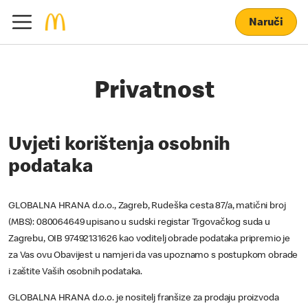
Naruči
Privatnost
Uvjeti korištenja osobnih
podataka
GLOBALNA HRANA d.o.o., Zagreb, Rudeška cesta 87/a, matični broj
(MBS): 080064649 upisano u sudski registar Trgovačkog suda u
Zagrebu, OIB 97492131626 kao voditelj obrade podataka pripremio je
za Vas ovu Obavijest u namjeri da vas upoznamo s postupkom obrade
i zaštite Vaših osobnih podataka.
GLOBALNA HRANA d.o.o. je nositelj franšize za prodaju proizvoda