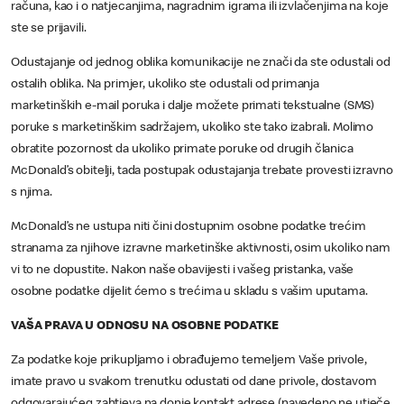
računa, kao i o natjecanjima, nagradnim igrama ili izvlačenjima na koje
ste se prijavili.
Odustajanje od jednog oblika komunikacije ne znači da ste odustali od
ostalih oblika. Na primjer, ukoliko ste odustali od primanja
marketinških e-mail poruka i dalje možete primati tekstualne (SMS)
poruke s marketinškim sadržajem, ukoliko ste tako izabrali. Molimo
obratite pozornost da ukoliko primate poruke od drugih članica
McDonald’s obitelji, tada postupak odustajanja trebate provesti izravno
s njima.
McDonald’s ne ustupa niti čini dostupnim osobne podatke trećim
stranama za njihove izravne marketinške aktivnosti, osim ukoliko nam
vi to ne dopustite. Nakon naše obavijesti i vašeg pristanka, vaše
osobne podatke dijelit ćemo s trećima u skladu s vašim uputama.
VAŠA PRAVA U ODNOSU NA OSOBNE PODATKE
Za podatke koje prikupljamo i obrađujemo temeljem Vaše privole,
imate pravo u svakom trenutku odustati od dane privole, dostavom