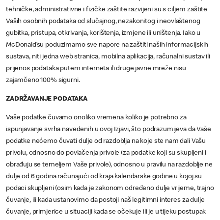
tehničke, administrativne i fizičke zaštite razvijeni su s ciljem zaštite
Vaših osobnih podataka od slučajnog, nezakonitog i neovlaštenog
gubitka, pristupa, otkrivanja, korištenja, izmjene ili uništenja. Iako u
McDonald’su poduzimamo sve napore na zaštiti naših informacijskih
sustava, niti jedna web stranica, mobilna aplikacija, računalni sustav ili
prijenos podataka putem interneta ili druge javne mreže nisu
zajamčeno 100% sigurni.
ZADRŽAVANJE PODATAKA
Vaše podatke čuvamo onoliko vremena koliko je potrebno za
ispunjavanje svrha navedenih u ovoj Izjavi, što podrazumijeva da Vaše
podatke nećemo čuvati dulje od razdoblja na koje ste nam dali Vašu
privolu, odnosno do povlačenja privole (za podatke koji su skupljeni i
obrađuju se temeljem Vaše privole), odnosno u pravilu na razdoblje ne
dulje od 6 godina računajući od kraja kalendarske godine u kojoj su
podaci skupljeni (osim kada je zakonom određeno dulje vrijeme, trajno
čuvanje, ili kada ustanovimo da postoji naš legitimni interes za dulje
čuvanje, primjerice u situaciji kada se očekuje ili je u tijeku postupak