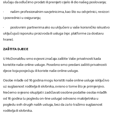
slučaju da odlučimo prodati ili prenijeti cijelo ili dio našeg poslovanja;
· našim profesionalnim savjetnicima, kao što su odvjetnici, revizori
i posrednici u osiguranju;
· poslovnim partnerima ako su uključeni u vaše korisničko iskustvo
uključujući isporuku proizvoda ili usluga (npr. platforme za dostavu
hrane).
ZAŠTITA DJECE
U McDonald’su smo svjesni značaja zaštite Vaše privatnosti kada
koristite naše online usluge. Posebno smo predani zaštiti privatnosti
djece koja posjećuju ili koriste naše online usluge.
Osobe mlađe od 16 godina mogu koristiti naše online usluge isključivo
uz suglasnost roditelja ili skrbnika, ovisno o tome što je primjenjivo.
Nećemo svjesno skupljati i zadržavati osobne podatke osoba mlađih
od 16 godina (u pogledu on-line usluga) odnosno maloljetnika u
pogledu svih drugih naših usluga, bez da za to tražimo suglasnost
roditelja ili skrbnika.