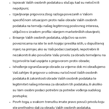
Ispravak Vaših osobnih podataka u slučaju kad su netočni ili
nepotpuni;
Izjavljivanje prigovora zbog razloga povezanih s Vašom
specifičnom situacijom protiv naše obrade Vaših osobnih
podataka na temelju našeg legitimnog poslovnog interesa,
uključivo s izradom profila i slanjem marketinških obavijesti;
Brisanje Vaših osobnih podataka, uključivo sa svim
poveznicama na iste te svih kopija i preslika istih, u dopuštenoj
mjeri; na primjer, ako su Vaši podaci zastarjeli, nepotrebni ili
nezakoniti ili ako povučete Vašu privolu za obradu temeljenu na
toj privoli te kad uspijete s prigovorom protiv obrade;
Ishođenje ograničavanje obrade za vrijeme dok mi obrađujemo
Vaš zahtjev ili prigovor u odnosu na točnost Vaših osobnih
podataka ili zakonitosti obrade Vaših osobnih podataka te
legitimitet našeg interesa za obradom tih podataka, ili ukoliko
su Vam osobni podaci potrebni za potrebe vođenja sudskog
postupka;
Povrh toga, u svakom trenutku imate pravo povući privolu koju
ste prethodno dali za obradu Vaših osobnih podataka.