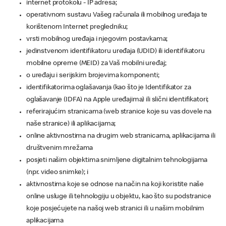
internet protokolu - IP adresa;
operativnom sustavu Vašeg računala ili mobilnog uređaja te
korištenom Internet pregledniku;
vrsti mobilnog uređaja i njegovim postavkama;
jedinstvenom identifikatoru uređaja (UDID) ili identifikatoru
mobilne opreme (MEID) za Vaš mobilni uređaj;
o uređaju i serijskim brojevima komponenti;
identifikatorima oglašavanja (kao što je Identifikator za
oglašavanje (IDFA) na Apple uređajima) ili slični identifikatori;
referirajućim stranicama (web stranice koje su vas dovele na
naše stranice) ili aplikacijama;
online aktivnostima na drugim web stranicama, aplikacijama ili
društvenim mrežama
posjeti našim objektima snimljene digitalnim tehnologijama
(npr. video snimke); i
aktivnostima koje se odnose na način na koji koristite naše
online usluge ili tehnologiju u objektu, kao što su podstranice
koje posjećujete na našoj web stranici ili u našim mobilnim
aplikacijama