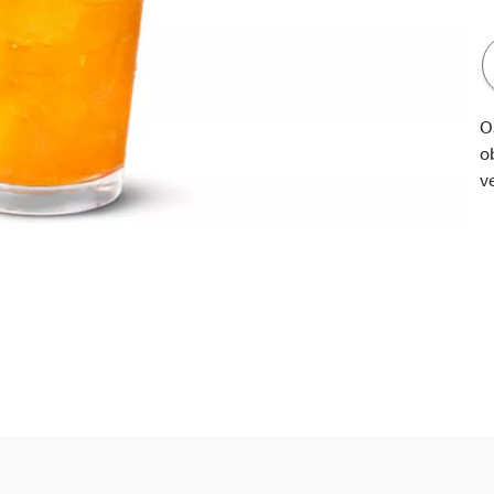
O
o
ve