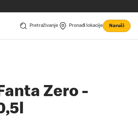
Pretraživanje
Pronađi lokacije
Naruči
Fanta Zero -
0,5l