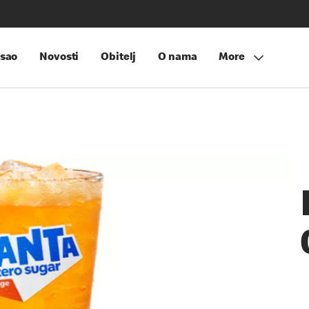
sao
Novosti
Obitelj
O nama
More