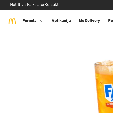
Nutritivni kalkulator
Kontakt
Ponuda
Aplikacija
McDelivery
Po