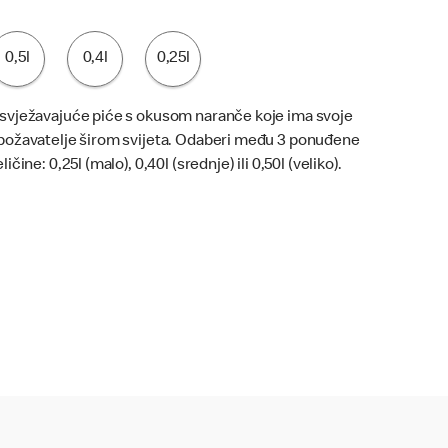
0,5l
0,4l
0,25l
svježavajuće piće s okusom naranče koje ima svoje
božavatelje širom svijeta. Odaberi među 3 ponuđene
ličine: 0,25l (malo), 0,40l (srednje) ili 0,50l (veliko).