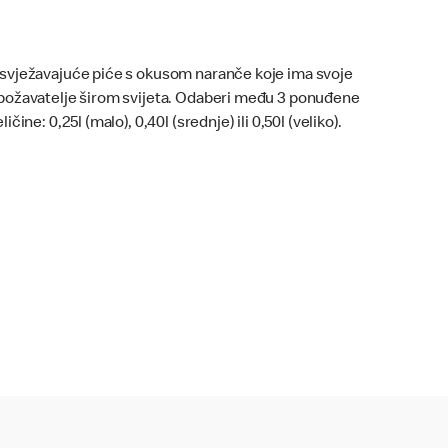
svježavajuće piće s okusom naranče koje ima svoje
božavatelje širom svijeta. Odaberi među 3 ponuđene
ličine: 0,25l (malo), 0,40l (srednje) ili 0,50l (veliko).