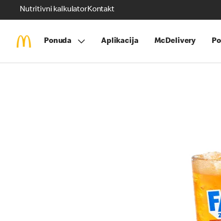
Nutritivni kalkulator
Kontakt
Ponuda
Aplikacija
McDelivery
Po