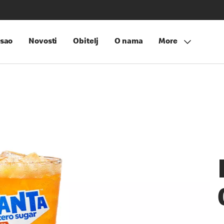
sao
Novosti
Obitelj
O nama
More