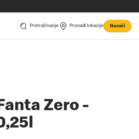
Pretraživanje
Pronađi lokacije
Naruči
Fanta Zero -
0,25l