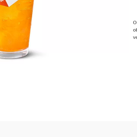
O
o
ve