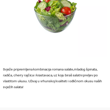
Svježe pripremljena kombinacija romana salate,mladog špinata,
radiča, cherry rajčica i krastavaca, uz koju biraš salatni preljev po
vlastitom ukusu. Uživaj u vrhunskoj kvaliteti i odličnom okusu naših
svježih salata!