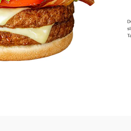
D
s
T