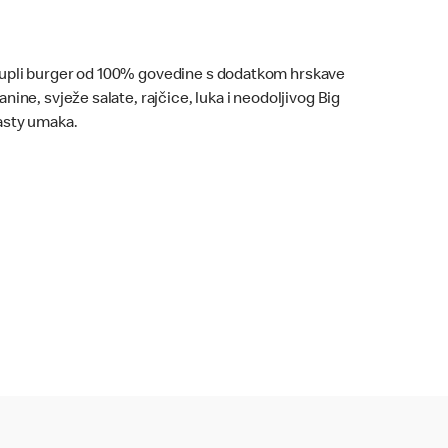
upli burger od 100% govedine s dodatkom hrskave
lanine, svježe salate, rajčice, luka i neodoljivog Big
asty umaka.