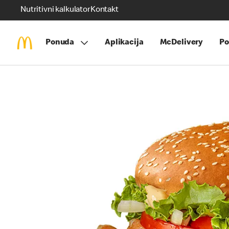
Nutritivni kalkulator
Kontakt
Ponuda
Aplikacija
McDelivery
Po