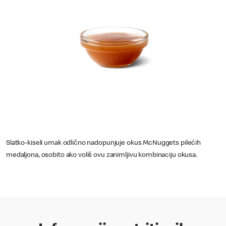
Slatko-kiseli umak odlično nadopunjuje okus McNuggets pilećih
medaljona, osobito ako voliš ovu zanimljivu kombinaciju okusa.