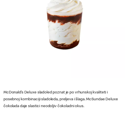
McDonald’s Deluxe sladoled poznat je po vrhunskoj kvaliteti i
posebnoj kombinaciji sladoleda, preljeva i šlaga. McSundae Deluxe
čokolada daje slastici neodoljiv čokoladni okus.