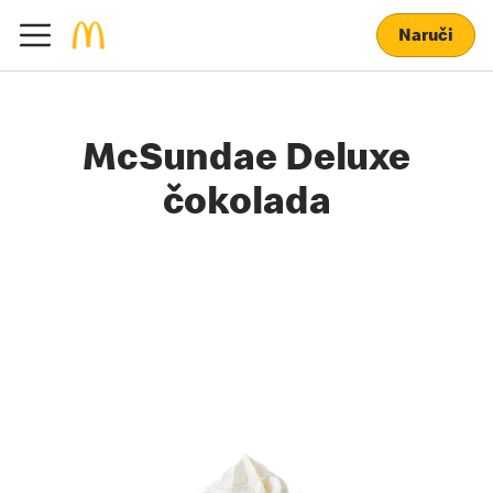
Naruči
McSundae Deluxe
čokolada