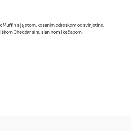
cMuffin s jajetom, kosanim odreskom od svinjetine,
riškom Cheddar sira, slaninom i kečapom.