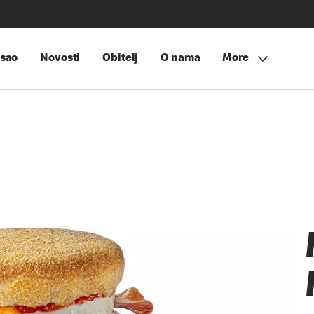
sao
Novosti
Obitelj
O nama
More