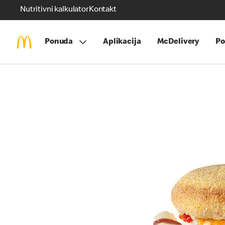
Nutritivni kalkulator
Kontakt
Ponuda
Aplikacija
McDelivery
Po