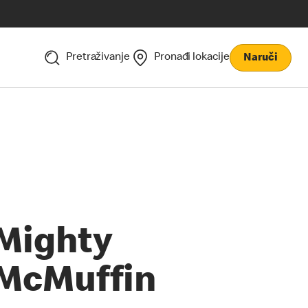
Pretraživanje
Pronađi lokacije
Naruči
Mighty
McMuffin