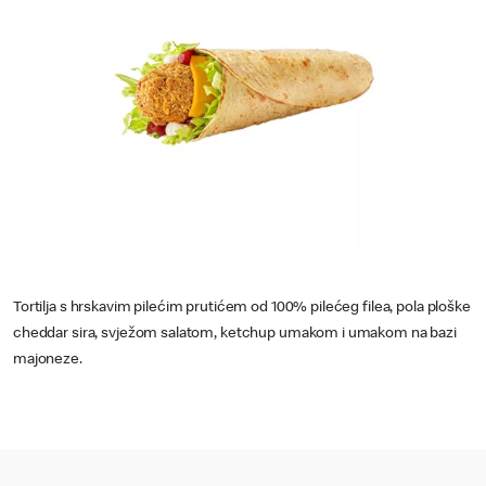
Tortilja s hrskavim pilećim prutićem od 100% pilećeg filea, pola ploške
cheddar sira, svježom salatom, ketchup umakom i umakom na bazi
majoneze.