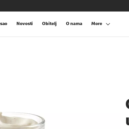
sao
Novosti
Obitelj
O nama
More