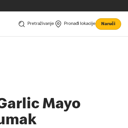
Pretraživanje
Pronađi lokacije
Naruči
Garlic Mayo
umak