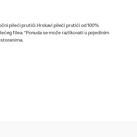
očni pileći prutići.Hrskavi pileći prutići od 100%
ilećeg filea. *Ponuda se može razlikovati u pojedinim
estoranima.