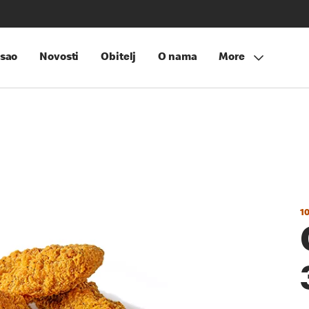
sao
Novosti
Obitelj
O nama
More
1