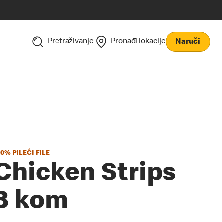
Pretraživanje
Pronađi lokacije
Naruči
00% PILEĆI FILE
Chicken Strips
3 kom