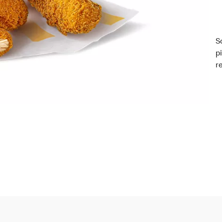
S
p
r