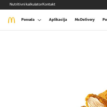
Nutritivni kalkulator
Kontakt
Ponuda
Aplikacija
McDelivery
Po