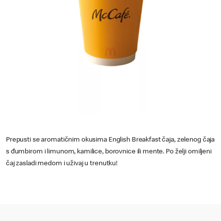
Prepusti se aromatičnim okusima English Breakfast čaja, zelenog čaja
s đumbirom i limunom, kamilice, borovnice ili mente. Po želji omiljeni
čaj zasladi medom i uživaj u trenutku!