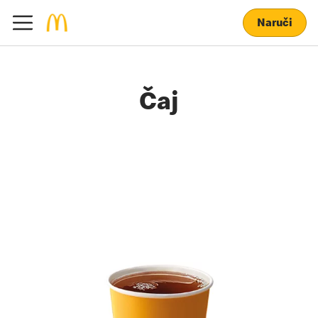
Naruči
Čaj