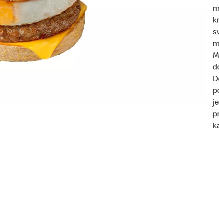
m
k
s
m
M
d
D
p
j
p
ka