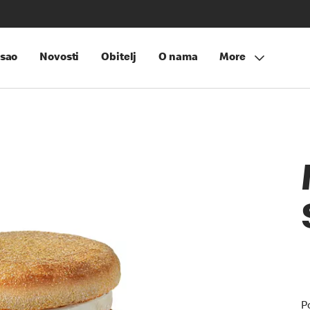
sao
Novosti
Obitelj
O nama
More
P