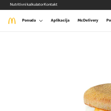
Nutritivni kalkulator
Kontakt
Ponuda
Aplikacija
McDelivery
Po