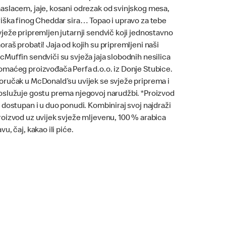
aslacem, jaje, kosani odrezak od svinjskog mesa,
riška finog Cheddar sira… Topao i upravo za tebe
vježe pripremljen jutarnji sendvič koji jednostavno
oraš probati! Jaja od kojih su pripremljeni naši
cMuffin sendviči su svježa jaja slobodnih nesilica
omaćeg proizvođača Perfa d.o.o. iz Donje Stubice.
oručak u McDonald’su uvijek se svježe priprema i
oslužuje gostu prema njegovoj narudžbi. *Proizvod
e dostupan i u duo ponudi. Kombiniraj svoj najdraži
roizvod uz uvijek svježe mljevenu, 100 % arabica
vu, čaj, kakao ili piće.