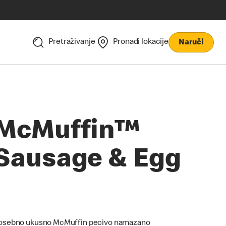
Pretraživanje
Pronađi lokacije
Naruči
McMuffin™
Sausage & Egg
osebno ukusno McMuffin pecivo namazano