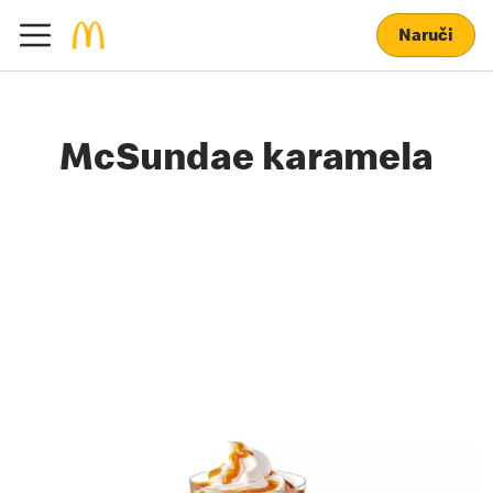
Naruči
McSundae karamela