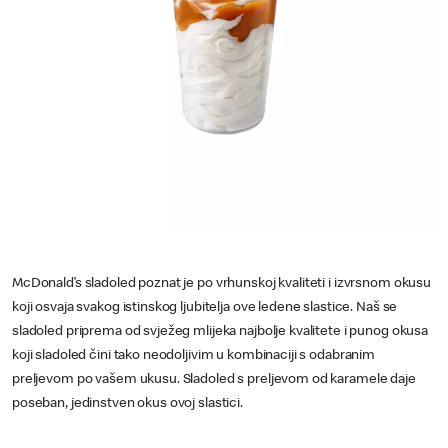
McDonald’s sladoled poznat je po vrhunskoj kvaliteti i izvrsnom okusu
koji osvaja svakog istinskog ljubitelja ove ledene slastice. Naš se
sladoled priprema od svježeg mlijeka najbolje kvalitete i punog okusa
koji sladoled čini tako neodoljivim u kombinaciji s odabranim
preljevom po vašem ukusu. Sladoled s preljevom od karamele daje
poseban, jedinstven okus ovoj slastici.