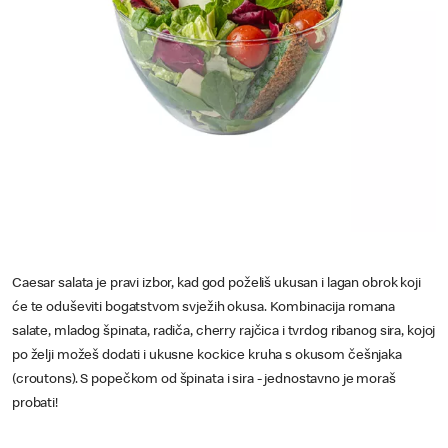
Caesar salata je pravi izbor, kad god poželiš ukusan i lagan obrok koji
će te oduševiti bogatstvom svježih okusa. Kombinacija romana
salate, mladog špinata, radiča, cherry rajčica i tvrdog ribanog sira, kojoj
po želji možeš dodati i ukusne kockice kruha s okusom češnjaka
(croutons). S popečkom od špinata i sira - jednostavno je moraš
probati!