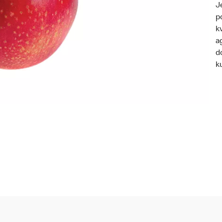
J
p
k
a
d
k