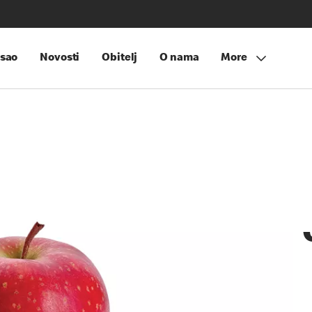
sao
Novosti
Obitelj
O nama
More