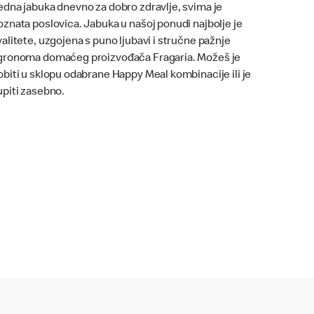
edna jabuka dnevno za dobro zdravlje, svima je
oznata poslovica. Jabuka u našoj ponudi najbolje je
valitete, uzgojena s puno ljubavi i stručne pažnje
gronoma domaćeg proizvođača Fragaria. Možeš je
obiti u sklopu odabrane Happy Meal kombinacije ili je
upiti zasebno.