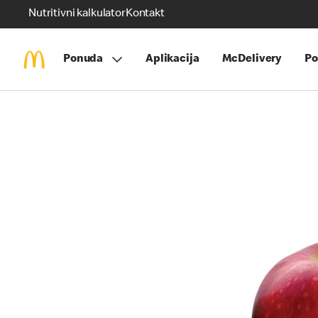
Nutritivni kalkulator
Kontakt
Ponuda
Aplikacija
McDelivery
Po