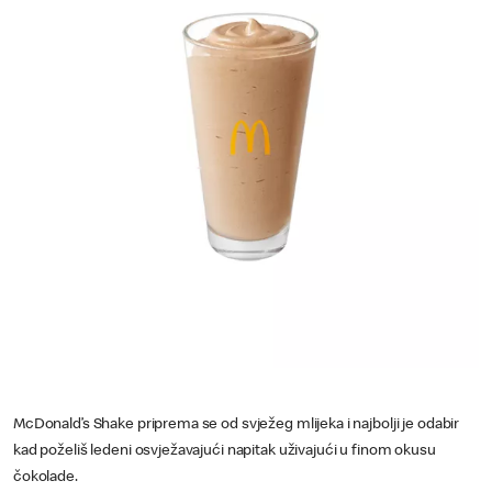
McDonald’s Shake priprema se od svježeg mlijeka i najbolji je odabir
kad poželiš ledeni osvježavajući napitak uživajući u finom okusu
čokolade.