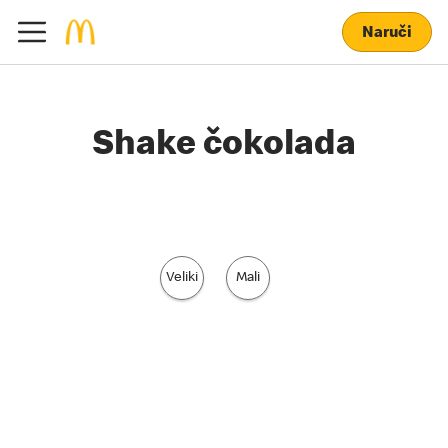
Naruči
Shake čokolada
Veliki
Mali