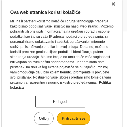
Ova web stranica koristi kolačiće
Mi i naši partneri koristimo kolačiće i druge tehnologije praćenja
kako bismo poboljšali vaše iskustvo na našoj web stranici. Možemo
pohraniti i/ili pristupiti informacijama na uređaju i obraditi osobne
podatke, kao što su vaša IP adresa i podaci o pregledavanju, za
personalizirano oglašavanje i sadržaj, oglašavanje i mjerenje
sadržaja, istraživanje publike i razvoj usluga. Dodatno, možemo
koristiti precizne geolokacijske podatke i identifikaciju putem
skeniranja uređaja. Molimo imajte na umu da će vaša suglasnost
biti valjana na svim našim poddomenama. Jednom kada date
pristanak, na dnu vašeg ekrana pojavit će se plutajući gumb koji
vam omogućuje da u bilo kojem trenutku promijenite ili povučete
svoj pristanak. Poštujemo vaše izbore i predani smo tome da vam
pružimo transparentno i sigurno iskustvo pregledavanja.
Politika
kolačića
FAQ
Impressum
Press
Uvjeti korištenja
Uvjeti korištenja mobilne aplikacije
Prilagodi
Privatnost
Cjenici
Nutritivne vrijednosti i alergeni
Postavke kolačića
Odbij
Prihvatiti sve
McDonald's © 2026.