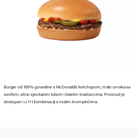
Burger od 100% govedine s McDonald’s ketchupom, malo umaka sa
senfom, sitno sjeckanim lukom i kiselim krastavcima. Proizvod je
dostupan i u 1+1 kombinaciji s malim krumpirićima.