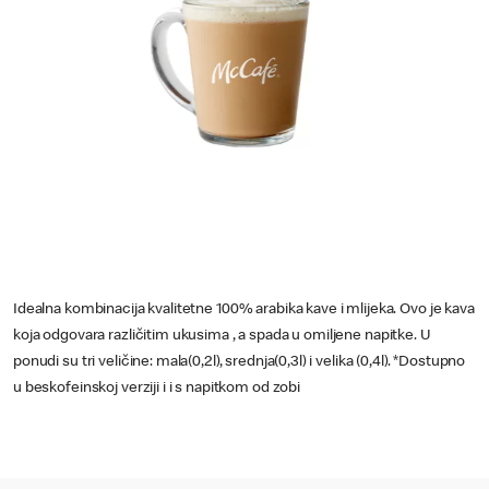
Idealna kombinacija kvalitetne 100% arabika kave i mlijeka. Ovo je kava
koja odgovara različitim ukusima , a spada u omiljene napitke. U
ponudi su tri veličine: mala(0,2l), srednja(0,3l) i velika (0,4l). *Dostupno
u beskofeinskoj verziji i i s napitkom od zobi