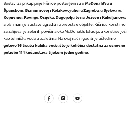
Sustavi za prikupljanje kišnice postavljeni su u
McDonald’su u
Španskom, Branimirovoj i Kolakovoj ulici u Zagrebu, u Bjelovaru,
Koprivnici, Rovinju, Osijeku, Dugopolju te na Ježevu i Kukuljanovu
,
a plan nam je sustave ugraditi i u preostale objekte. Kišnicu koristimo
za zalijevanje zelenih površina oko McDonald’s lokacija, a koristi se još i
kao tehnička voda u toaletima. Na ovaj način godišnje uštedimo
gotovo 16 tisuća kubika vode, što je količina dostatna za osnovne
potrebe 114 kućanstava tijekom jedne godine.