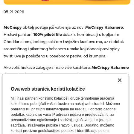
05-21-2026
McCrispy
obitelj postaje još vatrenija uz novi
McCrispy Habanero
.
Hrskavi panirani
100% pileći file
dolazi u kombinaciji s topljenim
Cheddar sirom, iceberg salatom i svježim krastavcima, uz dodatak
aromatičnog i pikantnog habanero umaka koji donosi pravi spicy
twist. Sve je posluženo u posebnom pecivu od krumpira.
Ako voliš hrskave zalogaje s malo više karaktera,
McCrispy Habanero
donosi kombinaciju okusa stvorenu za tebe.
Pronađi ga u najbližem McDonald'su već danas!
Ova web stranica koristi kolačiće
Mi i naši partneri koristimo kolačiće i druge tehnologije praćenja
kako bismo poboljšali vaše iskustvo na našoj web stranici. Možemo
pohraniti i/ili pristupiti informacijama na uređaju i obraditi osobne
podatke, kao što su vaša IP adresa i podaci o pregledavanju, za
personalizirano oglašavanje i sadržaj, oglašavanje i mjerenje
sadržaja, istraživanje publike i razvoj usluga. Dodatno, možemo
koristiti precizne geolokacijske podatke i identifikaciju putem