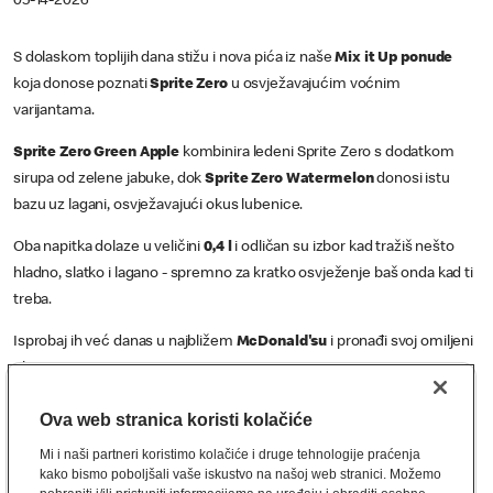
05-14-2026
S dolaskom toplijih dana stižu i nova pića iz naše
Mix it Up ponude
koja donose poznati
Sprite Zero
u osvježavajućim voćnim
varijantama.
Sprite Zero Green Apple
kombinira ledeni Sprite Zero s dodatkom
sirupa od zelene jabuke, dok
Sprite Zero Watermelon
donosi istu
bazu uz lagani, osvježavajući okus lubenice.
Oba napitka dolaze u veličini
0,4 l
i odličan su izbor kad tražiš nešto
hladno, slatko i lagano - spremno za kratko osvježenje baš onda kad ti
treba.
Isprobaj ih već danas u najbližem
McDonald'su
i pronađi svoj omiljeni
okus!
Koji biraš?
Ova web stranica koristi kolačiće
Mi i naši partneri koristimo kolačiće i druge tehnologije praćenja
kako bismo poboljšali vaše iskustvo na našoj web stranici. Možemo