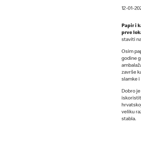
12-01-20
Papir i 
prve lok
staviti 
Osim papi
godine g
ambalaža
završe ka
slamke i
Dobro je
iskoristi
hrvatsko
veliku r
stabla.