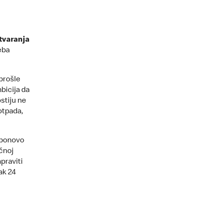
otvaranja
eba
 prošle
bicija da
stiju ne
otpada,
 ponovo
ečnoj
praviti
ak 24