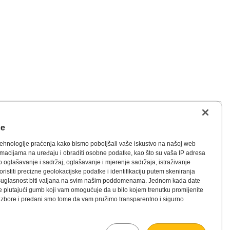
će
e tehnologije praćenja kako bismo poboljšali vaše iskustvo na našoj web
nformacijama na uređaju i obraditi osobne podatke, kao što su vaša IP adresa
 oglašavanje i sadržaj, oglašavanje i mjerenje sadržaja, istraživanje
istiti precizne geolokacijske podatke i identifikaciju putem skeniranja
McDonald's © 2026.
 suglasnost biti valjana na svim našim poddomenama. Jednom kada date
e plutajući gumb koji vam omogućuje da u bilo kojem trenutku promijenite
 izbore i predani smo tome da vam pružimo transparentno i sigurno