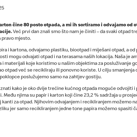
25
karton čine 80 posto otpada, a mi ih sortiramo i odvajamo od 
acije.
Već prvi dan znali smo što nam je činiti – da svaki otpad tr
na pravo mjesto.
ra i kartona, odvajamo plastiku, biootpad i miješani otpad, a od
osti mogu odvajati otpad i na terasama naših lokacija. Naša je am
 i materijali koje koristimo u našim objektima za posluživanje go
o otpad već se recikliraju ili ponovno koriste. U cilju smanjenja 
 poklopce poslužujemo samo na zahtjev gostiju.
 znati kako je oko dvije trećine kućnog otpada moguće odvojiti i
ti. Među njima su papir i karton koji čine 23,2 % sadržaja u prosj
j kanti za otpad. Njihovim odvajanjem i recikliranjem možemo na
azliku jer samo recikliranjem jedne tone papira možemo spasiti č