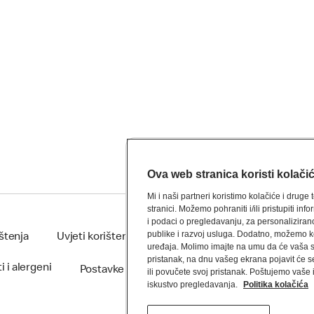
Ova web stranica koristi kolači
Mi i naši partneri koristimo kolačiće i drug
stranici. Možemo pohraniti i/ili pristupiti i
i podaci o pregledavanju, za personalizirano
publike i razvoj usluga. Dodatno, možemo kor
ištenja
Uvjeti korištenja mobilne aplikacije
uređaja. Molimo imajte na umu da će vaša
pristanak, na dnu vašeg ekrana pojavit će s
i i alergeni
Postavke kolačića
ili povučete svoj pristanak. Poštujemo vaše
iskustvo pregledavanja.
Politika kolačića