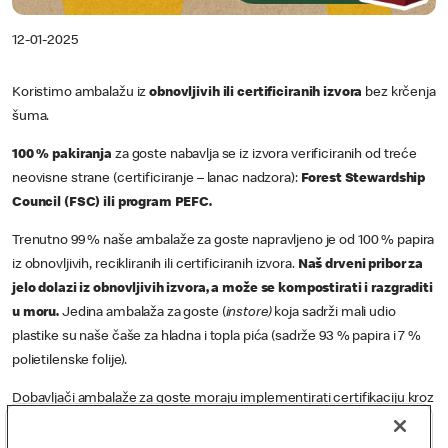
12-01-2025
Koristimo ambalažu iz
obnovljivih ili certificiranih izvora
bez krčenja
šuma.
100 % pakiranja
za goste nabavlja se iz izvora verificiranih od treće
neovisne strane (certificiranje – lanac nadzora):
Forest Stewardship
Council (FSC) ili program PEFC.
Trenutno 99 % naše ambalaže za goste napravljeno je od 100 % papira
iz obnovljivih, recikliranih ili certificiranih izvora.
Naš drveni pribor za
jelo dolazi iz obnovljivih izvora, a može se kompostirati i razgraditi
u moru.
Jedina ambalaža za goste (
instore)
koja sadrži mali udio
plastike su naše čaše za hladna i topla pića (sadrže 93 % papira i 7 %
polietilenske folije).
Dobavljači ambalaže za goste moraju implementirati certifikaciju kroz
lanac nadzora druge sustave sljedivosti, kako bi potvrdili da materijali
koji se koriste u našoj ambalaži dolaze iz poznatih i legalnih izvora.