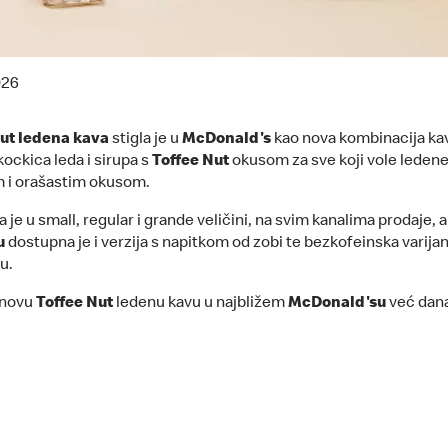
026
ut ledena kava
stigla je u
McDonald's
kao nova kombinacija ka
kockica leda i sirupa s
Toffee Nut
okusom za sve koji vole ledene
m i orašastim okusom.
je u small, regular i grande veličini, na svim kanalima prodaje, a
u
dostupna je i verzija s napitkom od zobi te bezkofeinska varijan
u.
 novu
Toffee Nut
ledenu kavu u najbližem
McDonald'su
već dan