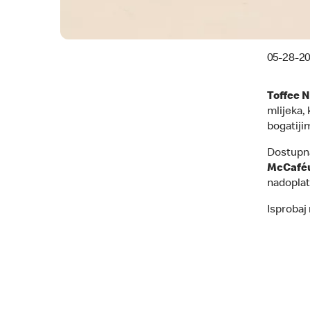
05-28-2
Toffee N
mlijeka, 
bogatiji
Dostupna 
McCafé
nadoplat
Isprobaj