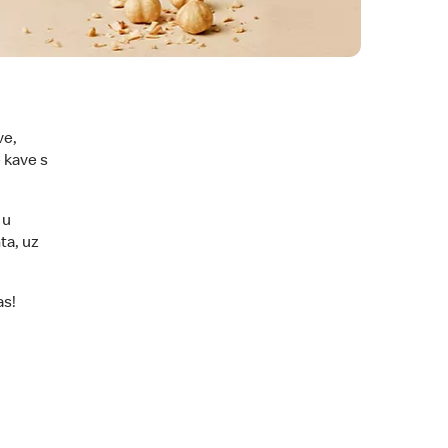
ve,
 kave s
 u
ta, uz
as!