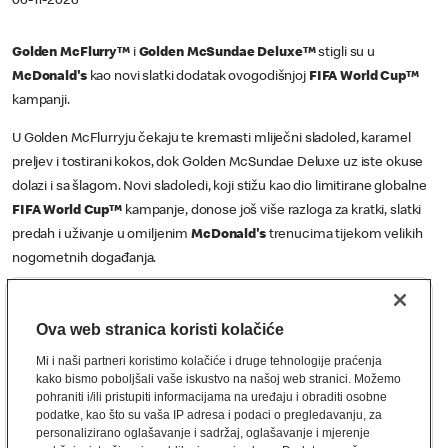
06-11-2026
Golden McFlurry™
i
Golden McSundae Deluxe™
stigli su u
McDonald's
kao novi slatki dodatak ovogodišnjoj
FIFA World Cup™
kampanji.
U Golden McFlurryju čekaju te kremasti mliječni sladoled, karamel
preljev i tostirani kokos, dok Golden McSundae Deluxe uz iste okuse
dolazi i sa šlagom. Novi sladoledi, koji stižu kao dio limitirane globalne
FIFA World Cup™
kampanje, donose još više razloga za kratki, slatki
predah i uživanje u omiljenim
McDonald's
trenucima tijekom velikih
nogometnih događanja.
Pronađi svoj
Golden McFlurry™
i
Golden McSundae Deluxe™
u
najbližem
McDonald'su
i zasladi se zlatnom poslasticom već danas!
Ova web stranica koristi kolačiće
Mi i naši partneri koristimo kolačiće i druge tehnologije praćenja
kako bismo poboljšali vaše iskustvo na našoj web stranici. Možemo
pohraniti i/ili pristupiti informacijama na uređaju i obraditi osobne
podatke, kao što su vaša IP adresa i podaci o pregledavanju, za
personalizirano oglašavanje i sadržaj, oglašavanje i mjerenje