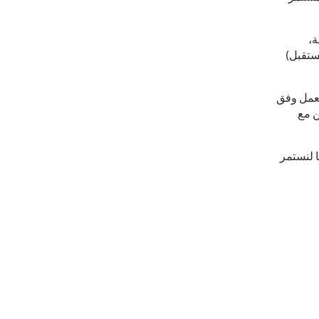
ة،
ستقبل)
لعمل وفق
ن مع
 لنستمر