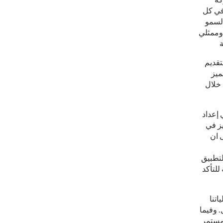
م شركة
 في كل
السمو
1500 شخص من ملاك وممثلي
ية، لتقديم
ميز
 خلال
 إعداد
يز في
 ان
لتطبيق
للتأكد
اتنا
. وفيما
لمستمر