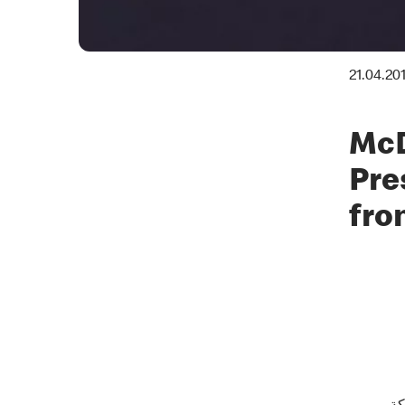
21.04.20
McD
Pre
fro