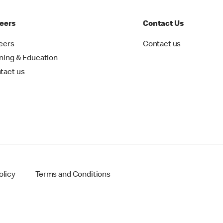
eers
Contact Us
eers
Contact us
ining & Education
tact us
olicy
Terms and Conditions