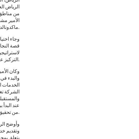
الرياض الع
من مناطق 
ماكدونالدز حول العالم وذلك في معرض أقيم مؤخرا في الولايات المتحدة الأمريكية.
قصة النجاح
لاستراتيجي
التركيز على وتطوير إدارة العمليات والعنصر البشري والتكنولوجيا.
وكان الأمي
والبدء في 
الخدمات ال
الشركة تغ
والمستقبلي
عند البدأ 
من تحقيق تطبيق ناجح وضمن الوقت المحدد.
وأوضح الرئ
وتقديم خدم
يتعلق بمجا