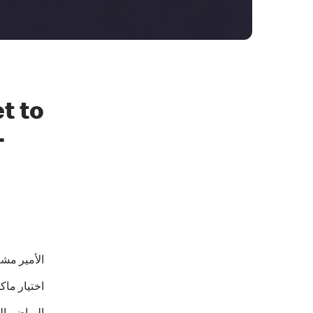
t to
-
الأمير مشعل بن خال
اختيار ماكدونالدز