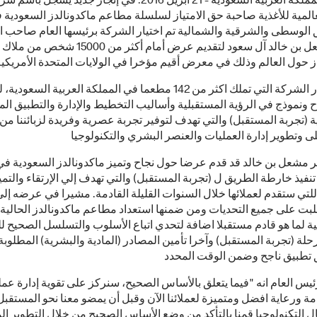
الرياض، المملكة العربية السعودية - 21 ابريل 2016: في إنجاز جديد يسجّل باس
المية للأغذية صاحبة حق الامتياز لسلسلة مطاعم ماكدونالدز السعودية
الوسطى والشرقية والشمالية تم اختيار الشركة برئيسها العام صاحب 
الأمير مشعل بن خالد آل سعود لتقديم عرض أمام أكثر من 0
وجاء اختيار الشركة التي تملك اكثر من 142 مطعما في المملكة العربية السعود
 ونموذج في الرؤية المستقبلية وأساليب التخطيط والإدارة والتطبيق الم
ة (تجربة المستقبل) والتي تهدف لتوفير تجربة عصرية وفريدة لزبائننا من
ر مشعل بن خالد قد قدم عرضا حول نجاح وتميز ماكدونالدز السعودية في
تنفيذ خارطة الطريق ل (تجربة المستقبل) والتي تهدف إلي الإرتقاء والتم
لتي ستقدم لعملائها خلال السنوات القليلة القادمة. مشيرا في عرضه إلى
لبت على جميع التحديات ومن ضمنها استعداد مطاعم ماكدونالدز الحالية
ة لما هو قادم مستقبلا اضافة لتحدي اتباع الأسلوب والتسلسل الصحيح ل
برحلة (تجربة المستقبل) وآخرا تأمين المصادر (المادية والبشرية) المطلوبة 
يس العام انه "فيما يتعلق بالأساس الصحيح، سنركز على تقوية إدارة عملي
ة ورعاية افضل ومتميزة لعملائنا الآن وقبل أن يمضو معنا نحو المستقبل
ل التكنولوجيا قمنا بالتأكد من وضع الأساس الصحيح من خلال التطوير ا