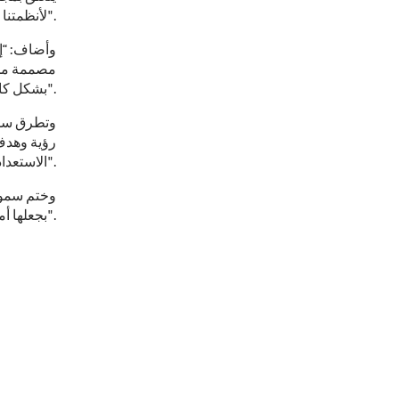
لأنظمتنا التكنولوجية الحديثة".
وأضاف: “إن
مصممة من 
بشكل كامل وبتكاليف أقل".
وتطرق سمو
رؤية وهدف
الاستعداد التام لتغيير خططنا لتتماشى مع توقعاتهم".
وختم سموه
بجعلها أماكن يرغب زبائننا الكرام بزيارتها دوماً".