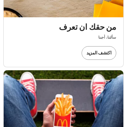
من حقك ان تعرف
سألتنا، أجبنا
اكتشف المزيد