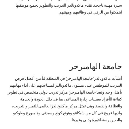
سيرة مهنية ناجحة. تقدم ماكدونالدز التدريب والتطوير لجميع موظفيها
ليتمكنوا من الرقي في وظائفهم ومهنتهم.
جامعة الهامبرجر
أنشأت ماكدونالدز ’جامعة الهامبرجر‘ في المنطقة لتأمين أفضل فرص
التدريب للموظفين على مستوى ماكدونالدز لمساعدتهم على أداء مهامهم
بأمثل وجه. وتعد ’جامعة الهامبرجر‘ مركز تدريب دولي متخصص في تطوير
كفاءة الأفراد بعمليات إدارة المطاعم، بما في ذلك الجودة والخدمة
والنظافة والقيمة. وهي تمثل مركز ماكدونالدز العالمي للتميز والتدريب،
ولديها فروع في كل من شيكاغو وهونغ كونغ وسيدني وهامبورغ وطوكيو
والصين وسنغافورة ودبي وغيرها.