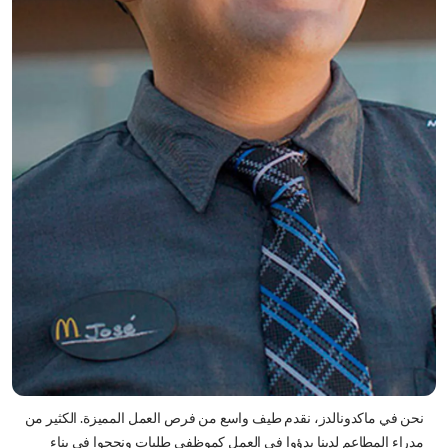
نحن في ماكدونالدز، نقدم طيف واسع من فرص العمل المميزة. الكثير من
مدراء المطاعم لدينا بدؤوا في العمل كموظفي طلبات ونجحوا في بناء