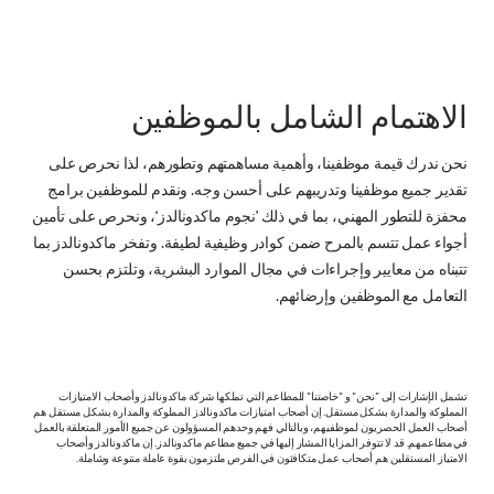
الاهتمام الشامل بالموظفين
نحن ندرك قيمة موظفينا، وأهمية مساهمتهم وتطورهم، لذا نحرص على
تقدير جميع موظفينا وتدريبهم على أحسن وجه. ونقدم للموظفين برامج
محفزة للتطور المهني، بما في ذلك ’نجوم ماكدونالدز‘، ونحرص على تأمين
أجواء عمل تتسم بالمرح ضمن كوادر وظيفية لطيفة. وتفخر ماكدونالدز بما
تتبناه من معايير وإجراءات في مجال الموارد البشرية، وتلتزم بحسن
التعامل مع الموظفين وإرضائهم.
تشمل الإشارات إلى "نحن" و "خاصتنا" للمطاعم التي تملكها شركة ماكدونالدز وأصحاب الامتيازات
المملوكة والمدارة بشكل مستقل. إن أصحاب امتيازات ماكدونالدز المملوكة والمدارة بشكل مستقل هم
أصحاب العمل الحصريون لموظفيهم، وبالتالي فهم وحدهم المسؤولون عن جميع الأمور المتعلقة بالعمل
في مطاعمهم. قد لا تتوفر المزايا المشار إليها في جميع مطاعم ماكدونالدز. إن ماكدونالدز وأصحاب
الامتياز المستقلين هم أصحاب عمل متكافئون في الفرص ملتزمون بقوة عاملة متنوعة وشاملة.