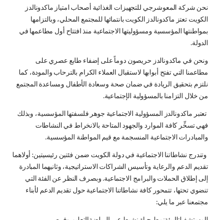
نحن شركة المعوشرجي للتجهيزات الغذائية أصحاب امتياز ماكدونالدز
الكويت تعتز ماكدونالدز الكويت بانتمائها للمجتمع المحلي، وبالتزامها
بمواطنتها المؤسسية ومسؤوليتها الاجتماعية منذ افتتاح أول مطاعمها في
الدولة.
ونحن في ماكدونالدز حريصون دوماً على إضفاء طابع عصري على
مطاعمنا التي تفتح أبوابها لاستقبال العملاء الكرام بالترحاب والمودة، كما
نلتزم بتحقيق الريادة في ضمان صحة وسعادة الأطفال ومساعدة المجتمع
من خلال التزامنا بالمسؤولية الإجتماعية.
تعتبر ماكدونالدز المسؤولية الاجتماعية جوهر فلسفتها المؤسسية، وبذلك
فهي تسخِّر كافة الموارد والجهود المتاحة بالانخراط في النشاطات
والمبادرات الاجتماعية المنسجمة مع قيم المواطنة المؤسسية.
وتندرج نشاطاتنا الاجتماعية في دولة الكويت ضمن فئتين رئيسيتين: أولاهما
تقديم الدعم والرعاية وتأسيس الشراكات الاستراتيجية، وثانيهما المبادرة
إلى إطلاق الحملات والبرامج الاجتماعية. وبصرف النظر عن الفئة التي
تنضوي تحتها، تتمحور كافة نشاطاتنا الاجتماعية حول تقديم الدعم لأبناء
مجتمعنا عبر ما يلي: