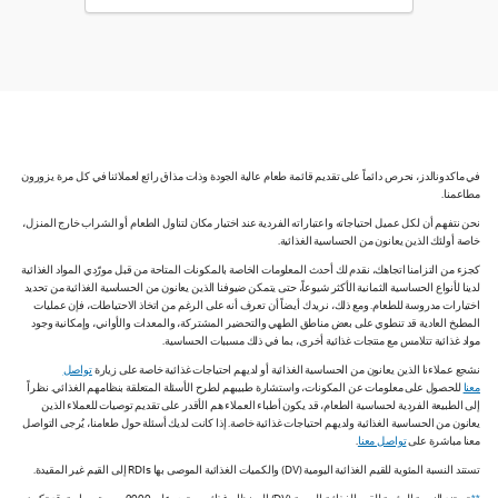
في ماكدونالدز، نحرص دائماً على تقديم قائمة طعام عالية الجودة وذات مذاق رائع لعملائنا في كل مرة يزورون
مطاعمنا.
نحن نتفهم أن لكل عميل احتياجاته واعتباراته الفردية عند اختيار مكان لتناول الطعام أو الشراب خارج المنزل،
خاصة أولئك الذين يعانون من الحساسية الغذائية.
كجزء من التزامنا اتجاهك، نقدم لك أحدث المعلومات الخاصة بالمكونات المتاحة من قبل مورّدي المواد الغذائية
لدينا لأنواع الحساسية الثمانية الأكثر شيوعاً، حتى يتمكن ضيوفنا الذين يعانون من الحساسية الغذائية من تحديد
اختيارات مدروسة للطعام. ومع ذلك، نريدك أيضاً أن تعرف أنه على الرغم من اتخاذ الاحتياطات، فإن عمليات
المطبخ العادية قد تنطوي على بعض مناطق الطهي والتحضير المشتركة، والمعدات والأواني، وإمكانية وجود
مواد غذائية تتلامس مع منتجات غذائية أخرى، بما في ذلك مسببات الحساسية.
نشجع عملاءنا الذين يعانون من الحساسية الغذائية أو لديهم احتياجات غذائية خاصة على زيارة
تواصل
معنا
للحصول على معلومات عن المكونات، واستشارة طبيبهم لطرح الأسئلة المتعلقة بنظامهم الغذائي. نظراً
إلى الطبيعة الفردية لحساسية الطعام، قد يكون أطباء العملاء هم الأقدر على تقديم توصيات للعملاء الذين
يعانون من الحساسية الغذائية ولديهم احتياجات غذائية خاصة. إذا كانت لديك أسئلة حول طعامنا، يُرجى التواصل
معنا مباشرة على
تواصل معنا
.
تستند النسبة المئوية للقيم الغذائية اليومية (DV) والكميات الغذائية الموصى بها RDIs إلى القيم غير المقيدة.