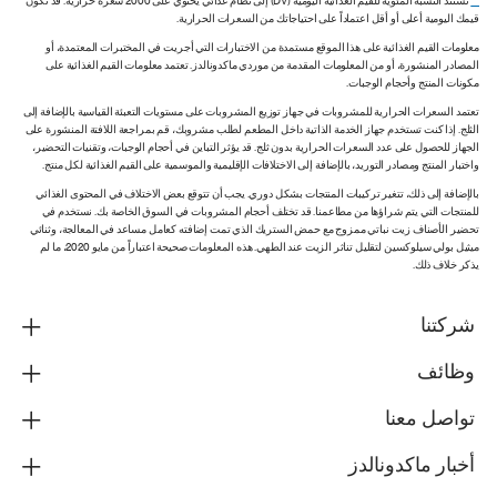
**
تستند النسبة المئوية للقيم الغذائية اليومية (DV) إلى نظام غذائي يحتوي على 2000 سعرة حرارية. قد تكون
قيمك اليومية أعلى أو أقل اعتماداً على احتياجاتك من السعرات الحرارية.
معلومات القيم الغذائية على هذا الموقع مستمدة من الاختبارات التي أجريت في المختبرات المعتمدة، أو
المصادر المنشورة، أو من المعلومات المقدمة من موردي ماكدونالدز. تعتمد معلومات القيم الغذائية على
مكونات المنتج وأحجام الوجبات.
تعتمد السعرات الحرارية للمشروبات في جهاز توزيع المشروبات على مستويات التعبئة القياسية بالإضافة إلى
الثلج. إذا كنت تستخدم جهاز الخدمة الذاتية داخل المطعم لطلب مشروبك، قم بمراجعة اللافتة المنشورة على
الجهاز للحصول على عدد السعرات الحرارية بدون ثلج. قد يؤثر التباين في أحجام الوجبات، وتقنيات التحضير،
واختبار المنتج ومصادر التوريد، بالإضافة إلى الاختلافات الإقليمية والموسمية على القيم الغذائية لكل منتج.
بالإضافة إلى ذلك، تتغير تركيبات المنتجات بشكل دوري. يجب أن تتوقع بعض الاختلاف في المحتوى الغذائي
للمنتجات التي يتم شراؤها من مطاعمنا. قد تختلف أحجام المشروبات في السوق الخاصة بك. نستخدم في
تحضير الأصناف زيت نباتي ممزوج مع حمض الستريك الذي تمت إضافته كعامل مساعد في المعالجة، وثنائي
ميثيل بولي سيلوكسين لتقليل تناثر الزيت عند الطهي. هذه المعلومات صحيحة اعتباراً من مايو 2020، ما لم
يذكر خلاف ذلك.
شركتنا
وظائف
تواصل معنا
أخبار ماكدونالدز