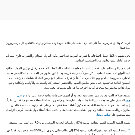
في ماكدونالدز، نحرص دائماً على تقديم قائمة طعام عالية الجودة وذات مذاق رائع لعملائنا في كل مرة يزورون
مطاعمنا.
نحن نتفهم أن لكل عميل احتياجاته واعتباراته الفردية عند اختيار مكان لتناول الطعام أو الشراب خارج المنزل،
خاصة أولئك الذين يعانون من الحساسية الغذائية.
كجزء من التزامنا اتجاهك، نقدم لك أحدث المعلومات الخاصة بالمكونات المتاحة من قبل مورّدي المواد الغذائية
لدينا لأنواع الحساسية الثمانية الأكثر شيوعاً، حتى يتمكن ضيوفنا الذين يعانون من الحساسية الغذائية من تحديد
اختيارات مدروسة للطعام. ومع ذلك، نريدك أيضاً أن تعرف أنه على الرغم من اتخاذ الاحتياطات، فإن عمليات
المطبخ العادية قد تنطوي على بعض مناطق الطهي والتحضير المشتركة، والمعدات والأواني، وإمكانية وجود
مواد غذائية تتلامس مع منتجات غذائية أخرى، بما في ذلك مسببات الحساسية.
نشجع عملاءنا الذين يعانون من الحساسية الغذائية أو لديهم احتياجات غذائية خاصة على زيارة
تواصل
معنا
للحصول على معلومات عن المكونات، واستشارة طبيبهم لطرح الأسئلة المتعلقة بنظامهم الغذائي. نظراً
إلى الطبيعة الفردية لحساسية الطعام، قد يكون أطباء العملاء هم الأقدر على تقديم توصيات للعملاء الذين
يعانون من الحساسية الغذائية ولديهم احتياجات غذائية خاصة. إذا كانت لديك أسئلة حول طعامنا، يُرجى التواصل
معنا مباشرة على
تواصل معنا
.
تستند النسبة المئوية للقيم الغذائية اليومية (DV) والكميات الغذائية الموصى بها RDIs إلى القيم غير المقيدة.
**
تستند النسبة المئوية للقيم الغذائية اليومية (DV) إلى نظام غذائي يحتوي على 2000 سعرة حرارية. قد تكون