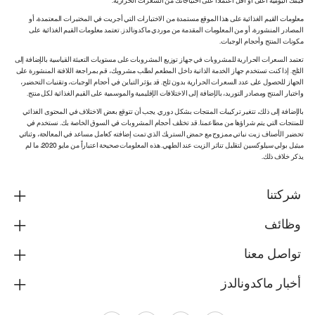
قيمك اليومية أعلى أو أقل اعتماداً على احتياجاتك من السعرات الحرارية.
معلومات القيم الغذائية على هذا الموقع مستمدة من الاختبارات التي أجريت في المختبرات المعتمدة، أو
المصادر المنشورة، أو من المعلومات المقدمة من موردي ماكدونالدز. تعتمد معلومات القيم الغذائية على
مكونات المنتج وأحجام الوجبات.
تعتمد السعرات الحرارية للمشروبات في جهاز توزيع المشروبات على مستويات التعبئة القياسية بالإضافة إلى
الثلج. إذا كنت تستخدم جهاز الخدمة الذاتية داخل المطعم لطلب مشروبك، قم بمراجعة اللافتة المنشورة على
الجهاز للحصول على عدد السعرات الحرارية بدون ثلج. قد يؤثر التباين في أحجام الوجبات، وتقنيات التحضير،
واختبار المنتج ومصادر التوريد، بالإضافة إلى الاختلافات الإقليمية والموسمية على القيم الغذائية لكل منتج.
بالإضافة إلى ذلك، تتغير تركيبات المنتجات بشكل دوري. يجب أن تتوقع بعض الاختلاف في المحتوى الغذائي
للمنتجات التي يتم شراؤها من مطاعمنا. قد تختلف أحجام المشروبات في السوق الخاصة بك. نستخدم في
تحضير الأصناف زيت نباتي ممزوج مع حمض الستريك الذي تمت إضافته كعامل مساعد في المعالجة، وثنائي
ميثيل بولي سيلوكسين لتقليل تناثر الزيت عند الطهي. هذه المعلومات صحيحة اعتباراً من مايو 2020، ما لم
يذكر خلاف ذلك.
شركتنا
وظائف
تواصل معنا
أخبار ماكدونالدز