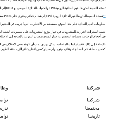
تقديم توصيات للعملاء الذين يعانون من الحساسية الغذائية ولديهم احتياجات غذائية خاصة
تستند النسبة المئوية للقيم الغذائية اليومية (DV) والكميات الغذائية الموصى بها RDIs إلى القيم غير المقيدة.
**
تستند النسبة المئوية للقيم الغذائية اليومية (DV) إلى نظام غذائي يحتوي على 2000 سعرة حرارية. قد تكون قيمك اليومية أعلى أو أقل اعتماداً على احتياجاتك من السعرات الحرارية.
معلومات القيم الغذائية على هذا الموقع مستمدة من الاختبارات التي أجريت في المختبرات
تعتمد السعرات الحرارية للمشروبات في جهاز توزيع المشروبات على مستويات التعبئة القي
في أحجام الوجبات، وتقنيات التحضير، واختبار المنتج ومصادر التوريد، بالإضافة إلى الاختلاف
بالإضافة إلى ذلك، تتغير تركيبات المنتجات بشكل دوري. يجب أن تتوقع بعض الاختلاف ف
كعامل مساعد في المعالجة، وثنائي ميثيل بولي سيلوكسين لتقليل تناثر الزيت عند الطهي. هذه المعلومات صحيح
شركتنا
وظا
شركتنا
تواص
مجتمعنا
تدري
تاريخنا
تواص