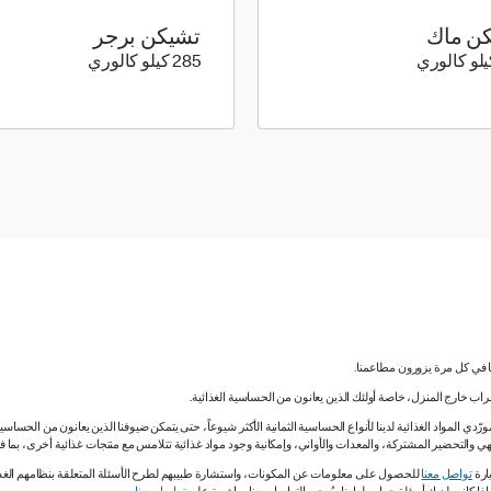
ن ماك
تشيكن برجر
547 كيلو سعرة حرارية
285 كيلو سعرة حرارية
285 كيلو كالوري
نا في كل مرة يزورون مطاعمنا.
لشراب خارج المنزل، خاصة أولئك الذين يعانون من الحساسية الغذائية.
دي المواد الغذائية لدينا لأنواع الحساسية الثمانية الأكثر شيوعاً، حتى يتمكن ضيوفنا الذين يعانون من الحساس
ي والتحضير المشتركة، والمعدات والأواني، وإمكانية وجود مواد غذائية تتلامس مع منتجات غذائية أخرى، بما
ارة
تواصل معنا
للحصول على معلومات عن المكونات، واستشارة طبيبهم لطرح الأسئلة المتعلقة بنظامهم الغذائي.