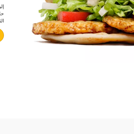
إل
حل
ال