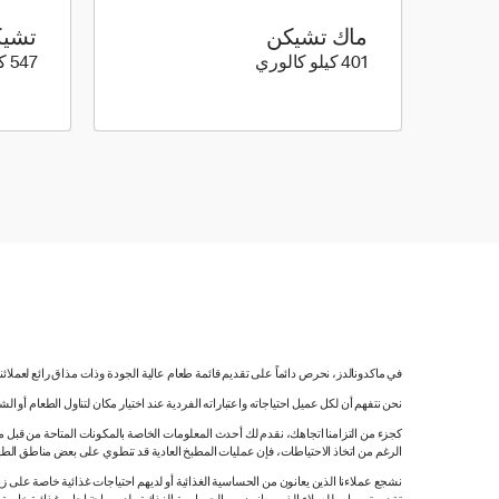
ماك تشيكن
تشيك
401 كيلو سعرة حرارية
401 كيلو كالوري
547 كيلو كالوري
في ماكدونالدز، نحرص دائماً على تقديم قائمة طعام عالية الجودة وذات مذاق رائع لعملائ
نحن نتفهم أن لكل عميل احتياجاته واعتباراته الفردية عند اختيار مكان لتناول الطعام أو ا
كجزء من التزامنا اتجاهك، نقدم لك أحدث المعلومات الخاصة بالمكونات المتاحة من قبل مورّ
الرغم من اتخاذ الاحتياطات، فإن عمليات المطبخ العادية قد تنطوي على بعض مناطق الطه
نشجع عملاءنا الذين يعانون من الحساسية الغذائية أو لديهم احتياجات غذائية خاصة على زي