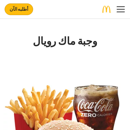
أطلبه الآن
وجبة ماك رويال