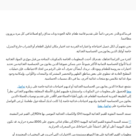
في ماكدونالدز، نحرص دائماً على تقديم قائمة طعام عالية الجودة وذات مذاق رائع لعملائنا في كل مرة يزورون
مطاعمنا.
نحن نتفهم أن لكل عميل احتياجاته واعتباراته الفردية عند اختيار مكان لتناول الطعام أو الشراب خارج المنزل،
خاصة أولئك الذين يعانون من الحساسية الغذائية.
كجزء من التزامنا اتجاهك، نقدم لك أحدث المعلومات الخاصة بالمكونات المتاحة من قبل مورّدي المواد الغذائية
لدينا لأنواع الحساسية الثمانية الأكثر شيوعاً، حتى يتمكن ضيوفنا الذين يعانون من الحساسية الغذائية من تحديد
اختيارات مدروسة للطعام. ومع ذلك، نريدك أيضاً أن تعرف أنه على الرغم من اتخاذ الاحتياطات، فإن عمليات
المطبخ العادية قد تنطوي على بعض مناطق الطهي والتحضير المشتركة، والمعدات والأواني، وإمكانية وجود
مواد غذائية تتلامس مع منتجات غذائية أخرى، بما في ذلك مسببات الحساسية.
نشجع عملاءنا الذين يعانون من الحساسية الغذائية أو لديهم احتياجات غذائية خاصة على زيارة
تواصل
معنا
للحصول على معلومات عن المكونات، واستشارة طبيبهم لطرح الأسئلة المتعلقة بنظامهم الغذائي. نظراً
إلى الطبيعة الفردية لحساسية الطعام، قد يكون أطباء العملاء هم الأقدر على تقديم توصيات للعملاء الذين
يعانون من الحساسية الغذائية ولديهم احتياجات غذائية خاصة. إذا كانت لديك أسئلة حول طعامنا، يُرجى التواصل
معنا مباشرة على
تواصل معنا
.
تستند النسبة المئوية للقيم الغذائية اليومية (DV) والكميات الغذائية الموصى بها RDIs إلى القيم غير المقيدة.
**
تستند النسبة المئوية للقيم الغذائية اليومية (DV) إلى نظام غذائي يحتوي على 2000 سعرة حرارية. قد تكون
قيمك اليومية أعلى أو أقل اعتماداً على احتياجاتك من السعرات الحرارية.
معلومات القيم الغذائية على هذا الموقع مستمدة من الاختبارات التي أجريت في المختبرات المعتمدة، أو