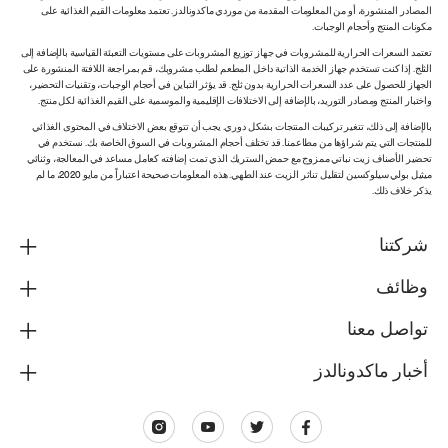
المصادر المنشورة، أو من المعلومات المقدمة من موردي ماكدونالدز. تعتمد معلومات القيم الغذائية على
مكونات المنتج وأحجام الوجبات.
تعتمد السعرات الحرارية للمشروبات في جهاز توزيع المشروبات على مستويات التعبئة القياسية بالإضافة إلى
الثلج. إذا كنت تستخدم جهاز الخدمة الذاتية داخل المطعم لطلب مشروبك، قم بمراجعة اللافتة المنشورة على
الجهاز للحصول على عدد السعرات الحرارية بدون ثلج. قد يؤثر التباين في أحجام الوجبات، وتقنيات التحضير،
واختبار المنتج ومصادر التوريد، بالإضافة إلى الاختلافات الإقليمية والموسمية على القيم الغذائية لكل منتج.
بالإضافة إلى ذلك، تتغير تركيبات المنتجات بشكل دوري. يجب أن تتوقع بعض الاختلاف في المحتوى الغذائي
للمنتجات التي يتم شراؤها من مطاعمنا. قد تختلف أحجام المشروبات في السوق الخاصة بك. نستخدم في
تحضير الأصناف زيت نباتي ممزوج مع حمض الستريك الذي تمت إضافته كعامل مساعد في المعالجة، وثنائي
ميثيل بولي سيلوكسين لتقليل تناثر الزيت عند الطهي. هذه المعلومات صحيحة اعتباراً من مايو 2020، ما لم
يذكر خلاف ذلك.
شركتنا
وظائف
تواصل معنا
أخبار ماكدونالدز