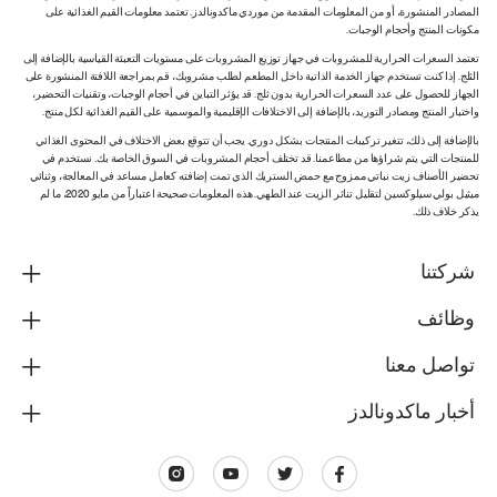
المصادر المنشورة، أو من المعلومات المقدمة من موردي ماكدونالدز. تعتمد معلومات القيم الغذائية على
مكونات المنتج وأحجام الوجبات.
تعتمد السعرات الحرارية للمشروبات في جهاز توزيع المشروبات على مستويات التعبئة القياسية بالإضافة إلى
الثلج. إذا كنت تستخدم جهاز الخدمة الذاتية داخل المطعم لطلب مشروبك، قم بمراجعة اللافتة المنشورة على
الجهاز للحصول على عدد السعرات الحرارية بدون ثلج. قد يؤثر التباين في أحجام الوجبات، وتقنيات التحضير،
واختبار المنتج ومصادر التوريد، بالإضافة إلى الاختلافات الإقليمية والموسمية على القيم الغذائية لكل منتج.
بالإضافة إلى ذلك، تتغير تركيبات المنتجات بشكل دوري. يجب أن تتوقع بعض الاختلاف في المحتوى الغذائي
للمنتجات التي يتم شراؤها من مطاعمنا. قد تختلف أحجام المشروبات في السوق الخاصة بك. نستخدم في
تحضير الأصناف زيت نباتي ممزوج مع حمض الستريك الذي تمت إضافته كعامل مساعد في المعالجة، وثنائي
ميثيل بولي سيلوكسين لتقليل تناثر الزيت عند الطهي. هذه المعلومات صحيحة اعتباراً من مايو 2020، ما لم
يذكر خلاف ذلك.
شركتنا
وظائف
تواصل معنا
أخبار ماكدونالدز