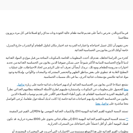
في ماكدونالدز، نحرص دائماً على تقديم قائمة طعام عالية الجودة وذات مذاق رائع لعملائنا في كل مرة يزورون
مطاعمنا.
نحن نتفهم أن لكل عميل احتياجاته واعتباراته الفردية عند اختيار مكان لتناول الطعام أو الشراب خارج المنزل،
خاصة أولئك الذين يعانون من الحساسية الغذائية.
كجزء من التزامنا اتجاهك، نقدم لك أحدث المعلومات الخاصة بالمكونات المتاحة من قبل مورّدي المواد الغذائية
لدينا لأنواع الحساسية الثمانية الأكثر شيوعاً، حتى يتمكن ضيوفنا الذين يعانون من الحساسية الغذائية من تحديد
اختيارات مدروسة للطعام. ومع ذلك، نريدك أيضاً أن تعرف أنه على الرغم من اتخاذ الاحتياطات، فإن عمليات
المطبخ العادية قد تنطوي على بعض مناطق الطهي والتحضير المشتركة، والمعدات والأواني، وإمكانية وجود
مواد غذائية تتلامس مع منتجات غذائية أخرى، بما في ذلك مسببات الحساسية.
نشجع عملاءنا الذين يعانون من الحساسية الغذائية أو لديهم احتياجات غذائية خاصة على زيارة
تواصل
معنا
للحصول على معلومات عن المكونات، واستشارة طبيبهم لطرح الأسئلة المتعلقة بنظامهم الغذائي. نظراً
إلى الطبيعة الفردية لحساسية الطعام، قد يكون أطباء العملاء هم الأقدر على تقديم توصيات للعملاء الذين
يعانون من الحساسية الغذائية ولديهم احتياجات غذائية خاصة. إذا كانت لديك أسئلة حول طعامنا، يُرجى التواصل
معنا مباشرة على
تواصل معنا
.
تستند النسبة المئوية للقيم الغذائية اليومية (DV) والكميات الغذائية الموصى بها RDIs إلى القيم غير المقيدة.
**
تستند النسبة المئوية للقيم الغذائية اليومية (DV) إلى نظام غذائي يحتوي على 2000 سعرة حرارية. قد تكون
قيمك اليومية أعلى أو أقل اعتماداً على احتياجاتك من السعرات الحرارية.
معلومات القيم الغذائية على هذا الموقع مستمدة من الاختبارات التي أجريت في المختبرات المعتمدة، أو