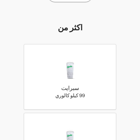
أكثر من
سبرايت
99 كيلو سعرة حرارية
99 كيلو كالوري