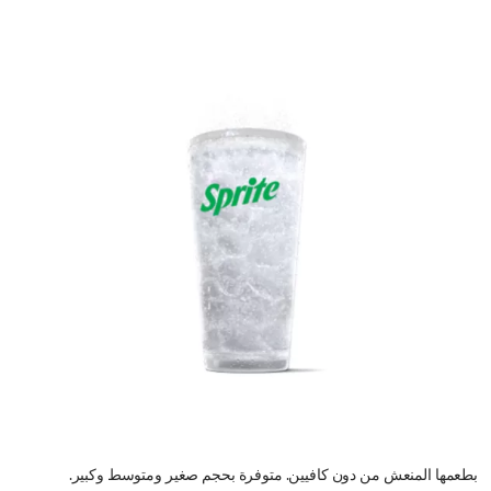
بطعمها المنعش من دون كافيين. متوفرة بحجم صغير ومتوسط وكبير.