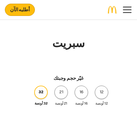
أطلبه الآن
سبريت
غيّر حجم وجبتك
32
21
16
12
12 أونصة
16 أونصة
21 أونصة
32 أونصة