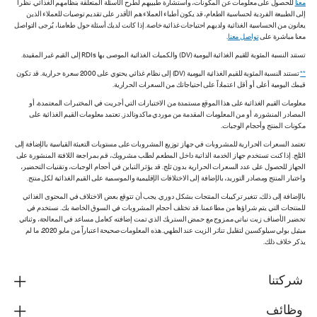
معنا
للحصول على معلومات عن المكونات، واستشارة طبيبهم لطرح الأسئلة المتعلقة بنظامهم الغذائي. نظراً
إلى الطبيعة الفردية لحساسية الطعام، قد يكون أطباء العملاء هم الأقدر على تقديم توصيات للعملاء الذين
يعانون من الحساسية الغذائية ولديهم احتياجات غذائية خاصة. إذا كانت لديك أسئلة حول طعامنا، يُرجى التواصل
معنا مباشرة على
تواصل معنا
.
تستند النسبة المئوية للقيم الغذائية اليومية (DV) والكميات الغذائية الموصى بها RDIs إلى القيم غير المقيدة.
**
تستند النسبة المئوية للقيم الغذائية اليومية (DV) إلى نظام غذائي يحتوي على 2000 سعرة حرارية. قد تكون
قيمك اليومية أعلى أو أقل اعتماداً على احتياجاتك من السعرات الحرارية.
معلومات القيم الغذائية على هذا الموقع مستمدة من الاختبارات التي أجريت في المختبرات المعتمدة، أو
المصادر المنشورة، أو من المعلومات المقدمة من موردي ماكدونالدز. تعتمد معلومات القيم الغذائية على
مكونات المنتج وأحجام الوجبات.
تعتمد السعرات الحرارية للمشروبات في جهاز توزيع المشروبات على مستويات التعبئة القياسية بالإضافة إلى
الثلج. إذا كنت تستخدم جهاز الخدمة الذاتية داخل المطعم لطلب مشروبك، قم بمراجعة اللافتة المنشورة على
الجهاز للحصول على عدد السعرات الحرارية بدون ثلج. قد يؤثر التباين في أحجام الوجبات، وتقنيات التحضير،
واختبار المنتج ومصادر التوريد، بالإضافة إلى الاختلافات الإقليمية والموسمية على القيم الغذائية لكل منتج.
بالإضافة إلى ذلك، تتغير تركيبات المنتجات بشكل دوري. يجب أن تتوقع بعض الاختلاف في المحتوى الغذائي
للمنتجات التي يتم شراؤها من مطاعمنا. قد تختلف أحجام المشروبات في السوق الخاصة بك. نستخدم في
تحضير الأصناف زيت نباتي ممزوج مع حمض الستريك الذي تمت إضافته كعامل مساعد في المعالجة، وثنائي
ميثيل بولي سيلوكسين لتقليل تناثر الزيت عند الطهي. هذه المعلومات صحيحة اعتباراً من مايو 2020، ما لم
يذكر خلاف ذلك.
شركتنا
وظائف