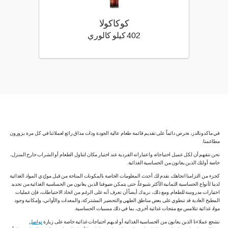
كوكاكولا
402 كيلو سعرة حرارية
402 كيلو كالوري
في ماكدونالدز، نحرص دائماً على تقديم قائمة طعام عالية الجودة وذات مذاق رائع لعملائنا في كل مرة يزورون
مطاعمنا.
نحن نتفهم أن لكل عميل احتياجاته واعتباراته الفردية عند اختيار مكان لتناول الطعام أو الشراب خارج المنزل،
خاصة أولئك الذين يعانون من الحساسية الغذائية.
كجزء من التزامنا اتجاهك، نقدم لك أحدث المعلومات الخاصة بالمكونات المتاحة من قبل مورّدي المواد الغذائية
لدينا لأنواع الحساسية الثمانية الأكثر شيوعاً، حتى يتمكن ضيوفنا الذين يعانون من الحساسية الغذائية من تحديد
اختيارات مدروسة للطعام. ومع ذلك، نريدك أيضاً أن تعرف أنه على الرغم من اتخاذ الاحتياطات، فإن عمليات
المطبخ العادية قد تنطوي على بعض مناطق الطهي والتحضير المشتركة، والمعدات والأواني، وإمكانية وجود
مواد غذائية تتلامس مع منتجات غذائية أخرى، بما في ذلك مسببات الحساسية.
نشجع عملاءنا الذين يعانون من الحساسية الغذائية أو لديهم احتياجات غذائية خاصة على زيارة
تواصل